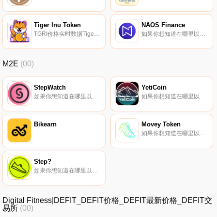
Tiger Inu Token
NAOS Finance
TGRI价格实时数据Tiger Inu——黄色Shiba Inu——是投资者通过其自己的去中心化交易所、股权平台和私人仪表板获得的可持续代币！Pancakeswap将于1月9日推出.
如果你想知道在哪里以当前价格购买NAOS Finance,目前交易{NAOS Finance]股票的顶级加密货币交易所是Bitrue、LBank、Gate.io、MEXC和PancakeSwap（V2）。您可以在我们的加密货币交易所页面上找到其他列表.
M2E
(00)
StepWatch
YetiCoin
如果你想知道在哪里以当前价格购买StepWatch,目前交易{StepWatch]股票的顶级加密货币交易所是BingX、KuCoin、Gate.io、Phemex和MEXC。您可以在我们的加密货币交易所页面上找到其他列表.
如果你想知道在哪里以当前价格购买YetiCoin,目前交易{YetiCoin]股票的顶级加密货币交易所是HotYETICt。您可以在我们的加密货币交易所页面上找到其他列表。我们是一枚对加密货币和健身充满热情的硬币.
Bikearn
Movey Token
如果你想知道在哪里以当前价格购买Movey Token,目前交易{Movey Token]股票的顶级加密货币交易所是PancakeSwap（V2）。您可以在我们的加密货币交易所页面上找到其他列表.
Step?
如果你想知道在哪里以当前价格购买Step?,目前交易{Step?]股票的顶级加密货币交易所是LBank、BitMart和PancakeSwap（V2）。您可以在我们的加密货币交易所页面上找到其他列表。当你锻炼并保持健康时,可以获得加密货币奖励.
Digital Fitness|DEFIT_DEFIT价格_DEFIT最新价格_DEFIT交
易所
(00)