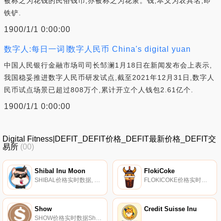
被称之为花钱的民俗钱币,亦被称之为花泉。钱,本义为农具名,即
铁铲.
1900/1/1 0:00:00
数字人:每日一词∣数字人民币 China's digital yuan
中国人民银行金融市场司司长邹澜1月18日在新闻发布会上表示,
我国稳妥推进数字人民币研发试点,截至2021年12月31日,数字人
民币试点场景已超过808万个,累计开立个人钱包2.61亿个.
1900/1/1 0:00:00
Digital Fitness|DEFIT_DEFIT价格_DEFIT最新价格_DEFIT交
易所
(00)
Shibal Inu Moon
FlokiCoke
SHIBAL价格实时数据, 当他的朋友们去太空时,他重塑了自己,创造了有史以来最快、最有趣的代币。希巴尔·因努是这个星球上最好的推广人,他致力于建立社区,举办不间断的彩票派对,并炒作他的代币.
FLOKICOKE价格实时数据, FlokiCoke建立在币安智能链上,是首批与制造商合作生产软饮料的Floki表情包代币项目之一。FlokiCoke旨在成为软饮料行业中最知名、使用最多的加密货币.
Show
Credit Suisse Inu
SHOW价格实时数据Show（SHOW）是一种加密货币,在以太坊平台上运行。Show目前的供应量为10000000000,其中0正在流通。Show的最后已知价格为0.00003404美元,在过去24小时内上涨了0.00。更多信息请访问http://www.show.one/.