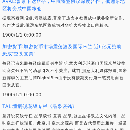
AVAL:普京下达命令，中俄将签协议深度合作，俄远东地
区将变成中国粮仓
据观察者网报道,俄媒披露,普京下达命令欲促成中俄谷物新合作,
合作达成后,俄远东地区将成为对华扩大谷物出口的粮仓.
1900/1/1 0:00:00
加密货币:加密货币市场震荡波及国际米兰 近6亿元赞助
恐成“空头支票”
每经记者朱鹏每经编辑董兴生近期,意大利足球豪门国际米兰被赞
助商欠钱不给的消息引发不小关注。此前,据意大利媒体报道,国米
新赛季的主赞助商DigitalBits由于没有按期支付第一笔费用而被
国米从官.
1900/1/1 0:00:00
TAL:童骋说花钱专栏《品泉谈钱》
童骋说花钱专栏 品泉谈钱 童骋 品泉,就是品读泉之文化内涵、品
味泉之祥纹瑞图。此泉,非泉水之源泉,而是古代货币之雅称；通常