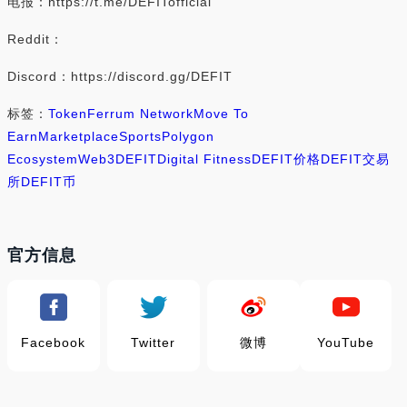
电报：https://t.me/DEFITofficial
Reddit：
Discord：https://discord.gg/DEFIT
标签：
Token
Ferrum Network
Move To
Earn
Marketplace
Sports
Polygon
Ecosystem
Web3
DEFIT
Digital Fitness
DEFIT价格
DEFIT交易
所
DEFIT币
官方信息
Facebook
Twitter
微博
YouTube