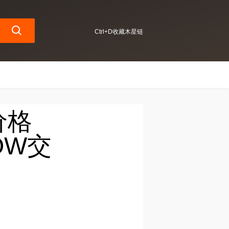
Ctrl+D收藏木星链
价格
OW交