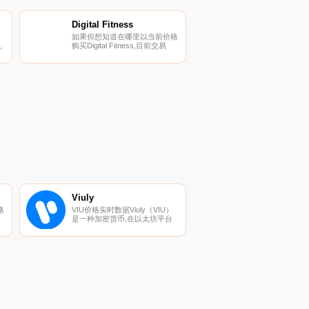
Digital Fitness
如果你想知道在哪里以当前价格
,
购买Digital Fitness,目前交易
料
{Digital Fitness]股票的顶级加密
货币交易所是CoinTiger、
MEXC、Bilaxy和QuickSwap。
您可以在我们的加密货币交易所
页面上找到其他列表.
Viuly
格
VIU价格实时数据Viuly（VIU）
是一种加密货币,在以太坊平台
上运行。Viuly目前的供应量为
1000000000,流通量为
他
771905775.335。最近已知的
发
Viuly价格为0.0000716美元,在过
n
去24小时内上涨了0.00。更多信
息请访问https://viuly.io/.