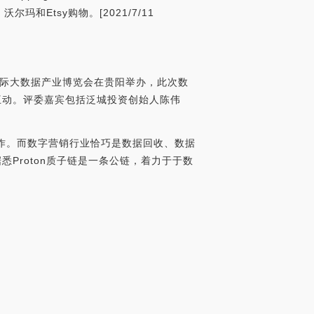
尔玛和Etsy购物。[2021/7/11
8中国国际大数据产业博览会在贵阳举办，此次数
行了互动。评委嘉宾包括泛城投资创始人陈伟
协作。而数字营销行业恰巧是数据回收、数据
Proton质子链是一条公链，着力于于数