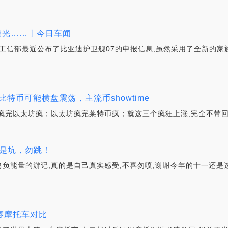
曝光……丨今日车闻
光工信部最近公布了比亚迪护卫舰07的申报信息,虽然采用了全新的家
特币可能横盘震荡，主流币showtime
疯完以太坊疯；以太坊疯完莱特币疯；就这三个疯狂上涨,完全不带
游是坑，勿跳！
一篇负能量的游记,真的是自己真实感受,不喜勿喷,谢谢今年的十一还
路赛摩托车对比