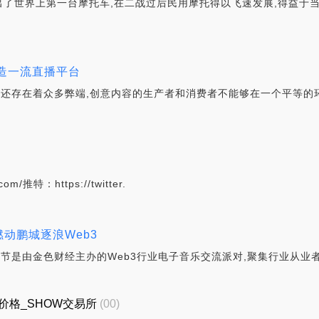
造出了世界上第一台摩托车,在二战过后民用摩托得以飞速发展,得益于
打造一流直播平台
平台还存在着众多弊端,创意内容的生产者和消费者不能够在一个平等的
com/推特：https://twitter.
燃动鹏城逐浪Web3
音节是由金色财经主办的Web3行业电子音乐交流派对,聚集行业从业者
新价格_SHOW交易所
(00)