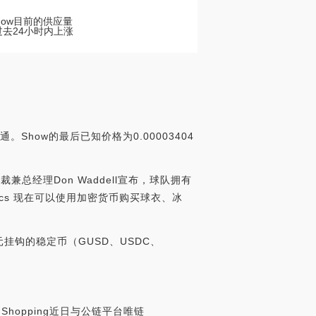
how目前的供应量
在过去24小时内上涨
。Show的最后已知价格为0.00003404
裁兼总经理Don Waddell宣布，球队拥有
niacs 现在可以使用加密货币购买球衣、冰
与美元挂钩的稳定币（GUSD、USDC、
hopping近日与公链平台唯链