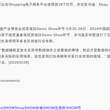
可以在Shopping电子商务平台使用其VET代币，并在亚马逊、Ebay、沃
数据产业博览会优质项目Demo Show环节:5月26-28日，201
ton质子链受邀参加优质项目Demo Show环节，并与嘉宾评委进
院长袁煜明等多名区块链行业专家。
讲到 “数据确权是发生在所有数据操作之前要做的事情，然后才是数据
多实际的应用场景。这也是我们自身拥有丰富行业资源的领域。” 据悉
2018/5/28]
ouncements
eo
SHOW
Show
SHOW价格
SHOW交易所
SHOW币