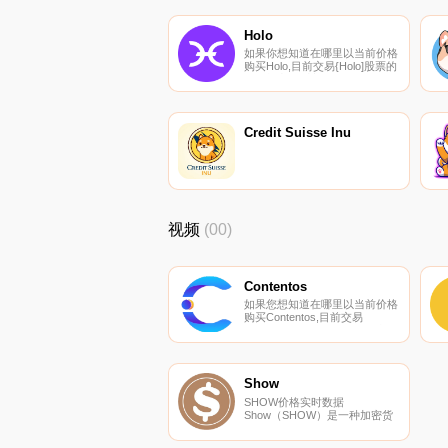
Holo
如果你想知道在哪里以当前价格
购买Holo,目前交易{Holo]股票的
顶级加密货币交易所是
Binance、Bitrue、ByHOTt、
Bitget和Hotcoin Global。您可以
在我们的加密货币交易所页面上
找到其他列表.
Credit Suisse Inu
视频
(00)
Contentos
如果您想知道在哪里以当前价格
购买Contentos,目前交易
｛COSnname｝股票的顶级加
密货币交易所是Binance、
Bitrue、Hotcoin Global、BingX
和Gate.io。您可以在我们的加
密货币交易所页面上找到其他交
Show
易所.
SHOW价格实时数据
Show（SHOW）是一种加密货
币,在以太坊平台上运行。Show
目前的供应量为10000000000,