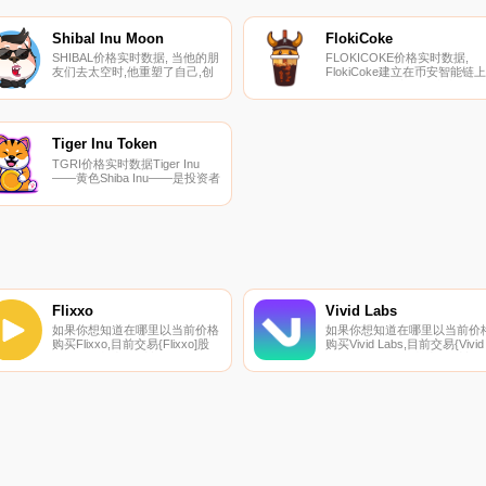
Shibal Inu Moon
FlokiCoke
SHIBAL价格实时数据, 当他的朋
FLOKICOKE价格实时数据,
友们去太空时,他重塑了自己,创
FlokiCoke建立在币安智能链上
造了有史以来最快、最有趣的代
是首批与制造商合作生产软饮
币。希巴尔·因努是这个星球上
的Floki表情包代币项目之一。
最好的推广人,他致力于建立社
FlokiCoke旨在成为软饮料行业
区,举办不间断的彩票派对,并炒
中最知名、使用最多的加密货
作他的代币.
币.
Tiger Inu Token
TGRI价格实时数据Tiger Inu
——黄色Shiba Inu——是投资者
通过其自己的去中心化交易所、
股权平台和私人仪表板获得的可
持续代币！Pancakeswap将于1
月9日推出.
Flixxo
Vivid Labs
如果你想知道在哪里以当前价格
如果你想知道在哪里以当前价
购买Flixxo,目前交易{Flixxo]股
购买Vivid Labs,目前交易{Vivid
票的顶级加密货币交易所是
Labs]股票的顶级加密货币交易
Bittrex和Bancor Network。您可
所是KuCoin。您可以在我们的
以在我们的加密货币交易所页面
加密货币交易所页面上找到其
上找到其他列表。FLIXX是由视
列表。VID代币为下一代NFT
频分发平台Flixxo发行的ERC20
布平台VIVID（前身为VideoCoi
代币.
Network）提供动力.