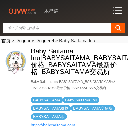
木星链
首页
>
Doggone Doggerel
>
Baby Saitama Inu
Baby Saitama
Inu|BABYSAITAMA_BABYSAI
价格_BABYSAITAMA最新价
格_BABYSAITAMA交易所
Baby Saitama Inu|BABYSAITAMA_BABYSAITAMA价格
_BABYSAITAMA最新价格_BABYSAITAMA交易所
BABYSAITAMA
Baby Saitama Inu
BABYSAITAMA价格
BABYSAITAMA交易所
BABYSAITAMA币
https://babysaitama.com