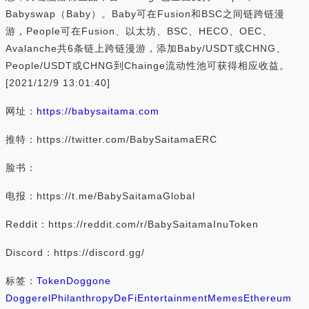
Babyswap（Baby）。Baby可在Fusion和BSC之间链跨链漫
游，People可在Fusion、以太坊、BSC、HECO、OEC、
Avalanche共6条链上跨链漫游，添加Baby/USDT或CHNG、
People/USDT或CHNG到Chainge流动性池可获得相应收益。
[2021/12/9 13:01:40]
网址：
https://babysaitama.com
推特：https://twitter.com/BabySaitamaERC
脸书：
电报：https://t.me/BabySaitamaGlobal
Reddit：https://reddit.com/r/BabySaitamaInuToken
Discord：https://discord.gg/
标签：
Token
Doggone
Doggerel
Philanthropy
DeFi
Entertainment
Memes
Ethereum