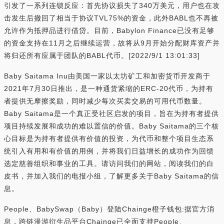
引发了一系列连锁反应：首先协议损失了340万美元，用户也在攻
击发生后撤回了相当于协议TVL75%的资金，此外BABL也不再被
允许作为抵押品进行借贷。目前，Babylon Finance已没有足够
的资金支持在11月之后继续运营，故将从9月开始分配财库资产并
将归还所有应属于团队的BABL代币。[2022/9/1 13:01:33]
Baby Saitama Inu由美国一家以太坊矿工和加密货币开发商于
2021年7月30日推出，是一种通货紧缩的ERC-20代币，为持有
者提供无摩擦奖励，同时减少每次买卖交易的可用代币数量。
Baby Saitama是一个真正受社区启发的项目，旨在为持有者提供
项目持续发展和成功的难以置信的价值。Baby Saitama的三个核
心目标是为持有者提供有价值的投资，为代币和整个项目生态系
统引入有用和有价值的用例，并将我们日益增长的成功作为回馈
选定慈善组织和事业的工具。请访问我们的网站，阅读我们的白
皮书，并加入我们的电报小组，了解更多关于Baby Saitama的信
息。
People、BabySwap（Baby）登陆Chainge橙子钱包:据官方消
息，跨链漫游衍生品平台Chainge已全面支持People、