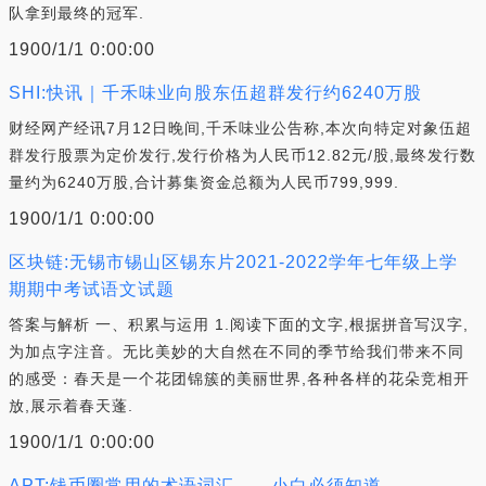
队拿到最终的冠军.
1900/1/1 0:00:00
SHI:快讯｜千禾味业向股东伍超群发行约6240万股
财经网产经讯7月12日晚间,千禾味业公告称,本次向特定对象伍超
群发行股票为定价发行,发行价格为人民币12.82元/股,最终发行数
量约为6240万股,合计募集资金总额为人民币799,999.
1900/1/1 0:00:00
区块链:无锡市锡山区锡东片2021-2022学年七年级上学
期期中考试语文试题
答案与解析 一、积累与运用 1.阅读下面的文字,根据拼音写汉字,
为加点字注音。无比美妙的大自然在不同的季节给我们带来不同
的感受：春天是一个花团锦簇的美丽世界,各种各样的花朵竞相开
放,展示着春天蓬.
1900/1/1 0:00:00
APT:钱币圈常用的术语词汇——小白必须知道