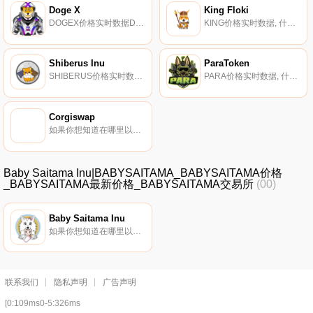
Doge X
King Floki
DOGEX价格实时数据Doge X是为狗狗币社区创建的通货紧缩代币。一份反映合同,在狗狗币中获得15%的奖励。Doge X还拥有自己的街头艺术家手工制作的可收藏NFT.
KING价格实时数据, 什么是二进制？King Floki是一种令人兴奋的新BSC代币,每周为持有者举办抽奖活动,他们的第一次抽奖将于下周日11月28日下午7点UTC举行,届时他们将在第一个彩票系统中捐出35000美元.
Shiberus Inu
ParaToken
SHIBERUS价格实时数据, Shiberus Inu是一种社区驱动的、完全去中心化的加密货币,由所有因纽特人的集体努力共同推动。Shiberus Inu的传说是作为社区对金融体系的回应而创造的,它坚定地致力于赋予人民权力并帮助那些需要帮助的人.
PARA价格实时数据, 什么是ParaToken（PARA）？PARA是一种去中心化的erc-20原生实用代币,将用于：*所需的DAG桥接访问代币*所需启动平台访问和费用代币*NFT市场高级访问所需代币有多少PARA代币在流通？PARA于2022年1月27日推出主网.
Corgiswap
如果你想知道在哪里以当前价格购买Corgiswap,目前交易{Corgiswap]股票的顶级加密货币交易所是CoinTiger和PancakeSwap（V2）。您可以在我们的加密货币交易所页面上找到其他列表.
Baby Saitama Inu|BABYSAITAMA_BABYSAITAMA价格
_BABYSAITAMA最新价格_BABYSAITAMA交易所
(00)
Baby Saitama Inu
如果你想知道在哪里以当前价格购买Baby Saitama Inu,目前交易{Baby Saitama Inu]股票的顶级加密货币交易所是XT.COM和HotBABYSAITAMAt。您可以在我们的加密货币交易所页面上找到其他列表.
联系我们
隐私声明
广告声明
[0:109ms0-5:326ms