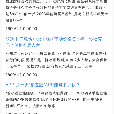
粉丝嫁给喜欢的明星,日子却过得鸡飞狗跳,甚至要众筹才能生
孩子是什么体验？张致恒的妻子雯雯或许最有体会。 张致恒
是Boy''z中的一员,2003年他与英皇签约,并与关智斌组成男子
组合Boy''z.
1900/1/1 0:00:00
熊猫币:二轮兔币虎币现在市场价格怎么样，你还有
吗？价格不尽人意
不知道大家还记不记得二轮兔币和虎币,尤其是二轮虎币在刚
发行的时候,更是引起一阵收藏热潮,当初很多人都以为会保持
二轮牛币1.5亿枚发行量,没有想到又减量了三千万枚.
1900/1/1 0:00:00
APP:刷一天“极速版”APP能赚多少钱？
“看小说就能赚钱”、“刷视频就能赚钱”......号称动动手指就能
赚钱的APP越来越多,比如各种极速版的APP、电子书APP、
新闻资讯APP、搜索APP等等.