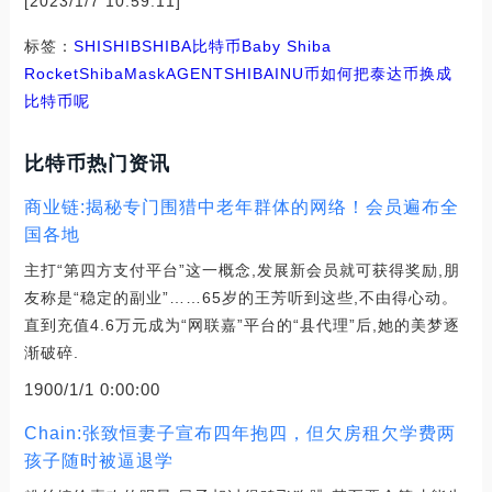
[2023/1/7 10:59:11]
标签：
SHI
SHIB
SHIBA
比特币
Baby Shiba
Rocket
ShibaMask
AGENTSHIBAINU币
如何把泰达币换成
比特币呢
比特币热门资讯
商业链:揭秘专门围猎中老年群体的网络！会员遍布全
国各地
主打“第四方支付平台”这一概念,发展新会员就可获得奖励,朋
友称是“稳定的副业”……65岁的王芳听到这些,不由得心动。
直到充值4.6万元成为“网联嘉”平台的“县代理”后,她的美梦逐
渐破碎.
1900/1/1 0:00:00
Chain:张致恒妻子宣布四年抱四，但欠房租欠学费两
孩子随时被逼退学