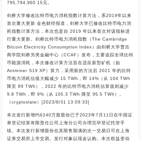
795,794,960.15元。
剑桥大学修改比特币电力消耗指数计算方法，系2019年以来
首次重大更新:金色财经报道，剑桥大学已修改比特币电力消
耗指数计算方法，本次也是自 2019 年以来首次对该指标进
行重大更新。剑桥比特币电力消耗指数（The Cambridge
Bitcoin Electricity Consumption Index）由剑桥大学贾吉
商学院剑桥另类金融中心（CCAF）发布，主要追踪全球比特
币能源消耗，本次修改计算方法旨在适应新型矿机（如
Antminer S19 XP）算力，采用新的方法后 2021 年的比特
币电力消耗估值大幅减少 15 TWh，即 14%（从 104 TWh
降至 89 TWh），2022 年的比特币电力消耗估算值则减少
9.8 TWh，即 9%（从 105.3 TWh 降至 95.5 TWh）。
（cryptoslate）[2023/8/31 13:09:33]
本次发行新增约6240万股股份已于2023年7月11日在中国证
券登记结算有限责任公司上海分公司办理完毕登记托管手
续。本次发行新增股份在其限售期满的次一交易日可在上海
证券交易所上市交易。发行对象以现金认购。本次权益变动