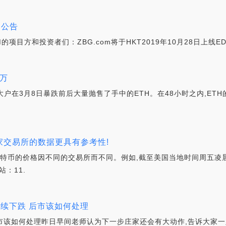
的公告
OM的项目方和投资者们：ZBG.com将于HKT2019年10月28日上线E
百万
,大户在3月8日暴跌前后大量抛售了手中的ETH。在48小时之内,ETH
家交易所的数据更具有参考性!
比特币的价格因不同的交易所而不同。例如,截至美国当地时间周五凌晨
站：11.
持续下跌 后市该如何处理
后市该如何处理昨日早间老师认为下一步庄家还会有大动作,告诉大家一