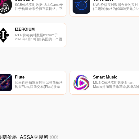
SGB价格实时数据, SubGame专
UWL价格实时数据今天的实时
注于构建未来价值互联网络。它
{二进制}价格为{0000}美元,24
使用Substrate区块链框架作为
时交易量为{0001}美元。我们
底层技术,并添加了一个高性能
时更新UWL到美元的价格。
的数据库结构。它采用了新的系
UniWhales在过去24小时内上
统架构来改善原有的资源低效
了{0002}。当前CoinMarketCa
率.
排名为#5672,没有可用的实时
IZEROIUM
值。循环电源不可用,最大电源
IZER价格实时数据Izeroim于
不可用.
2020年1月10日由英国的一个团
队推出,旨在让用户在其交易所
上使用IZER完全放心地买卖加
密货币.
Flute
Smart Music
如果你想知道在哪里以当前价格
MUSIC价格实时数据Smart
购买Flute,目前交易{Flute]股票
Music是加密货币革命,因此我
的顶级加密货币交易所是
决定将加密货币的技术和利润
Uniswap（V3）和Uniswap。您
合起来,打造真正的创新产品。
可以在我们的加密货币交易所页
我们有自己的区块链,它寻求去
面上找到其他列表.
中心化流媒体的资本化,剥夺集
中化的权力,使其可供公众使用
通过其区块链,除了Stake之外,
润将在用户之间分配.
SA最新价格_ASSA交易所
(00)