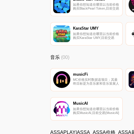
如果你想知道在哪里以当前价格
购买BlackPearl Token,目前交易
{BlackPearl Token]股票的顶级
加密货币交易所是ProBit
Global。您可以在我们的加密货
币交易所页面上找到其他列表.
KaraStar UMY
如果你想知道在哪里以当前价格
购买KaraStar UMY,目前交易
{KaraStar UMY]股票的顶级加密
货币交易所是
PancakeSwap（V2）。您可以
在我们的加密货币交易所页面上
音乐
(00)
找到其他列表.
musicFi
MC价格实时数据该项目；其最
终目标是为音乐家和音乐策展人
提供一个全面的在线场所来推广
和传播他们的作品。当艺术家将
内容上传到MusicFi并与粉丝分
享时,他们可以为播放歌曲设定
价格并从中获利。粉丝也将根据
MusicAI
他们的收听记录获得报酬。听众
如果你想知道在哪里以当前价格
的注意力将得到补偿,尤其是在
购买MusicAI,目前交易{MusicAI]
听音乐时.
股票的顶级加密货币交易所是
PancakeSwap（V2）和
Uniswap（V2。您可以在我们的
加密货币交易所页面上找到其他
ASSAPLAY|ASSA_ASSA价格_AS
列表。什么是二进制？MusicAI