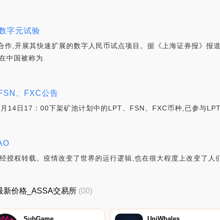
数字元试验
合作,开展其快速扩展的数字人民币试点项目。据《上海证券报》报道
目在中国被称为.
FSN、FXC公告
11月14日17：00下架矿池计划中的LPT、FSN、FXC币种,已参与L
AO
星球日报经授权转载。疫情改变了世界的运行逻辑,也在很大程度上改变了人
SA最新价格_ASSA交易所
(00)
SubGame
UniWhales