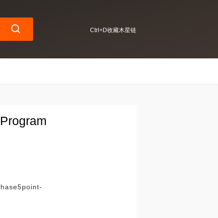
Ctrl+D收藏木星链
 Program
Phase5point-