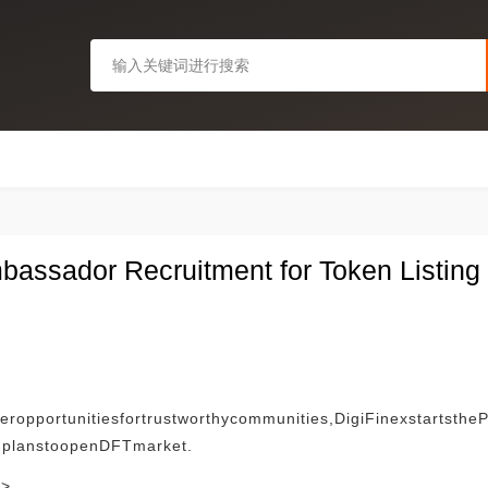
assador Recruitment for Token Listing
eropportunitiesfortrustworthycommunities,DigiFinexstartsthe
dplanstoopenDFTmarket.
>>