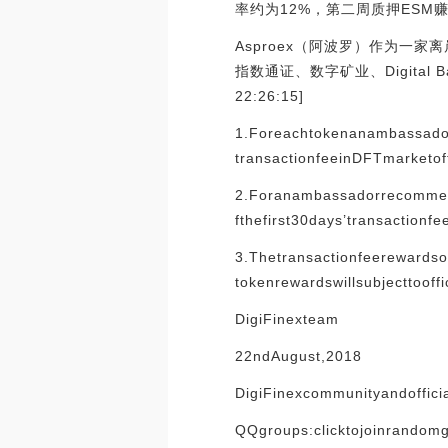
率约为12%，第二周质押ESM
Asproex（阿波罗）作为一家离岸
指数通证、数字矿业、Digital
22:26:15]
1.Foreachtokenanambassador
transactionfeeinDFTmarketoft
2.Foranambassadorrecommend
fthefirst30days’transactionf
3.Thetransactionfeerewards
tokenrewardswillsubjecttooffi
DigiFinexteam
22ndAugust,2018
DigiFinexcommunityandoffici
QQgroups:clicktojoinrandom