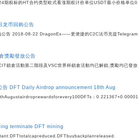
24期权标的HT合约类型欧式看涨期权计价单位USDT最小价格单位0.0
21日龙币回购公告
 2018-08-22 DragonEx——更便捷的C2C法币充提Telegram:htt
T鎖倉獎勵發放公告
???CIT鎖倉活動第二階段及VSC世界杯鎖倉活動均已解鎖,獎勵均已發
FT Daily Airdrop announcement 18th Aug
gustairdroprewardsforevery100DFTs：0.221367+0.00001
ing terminate DFT mining
rtant:DFTtotalcapreduced.DFTbuybackplanreleased.