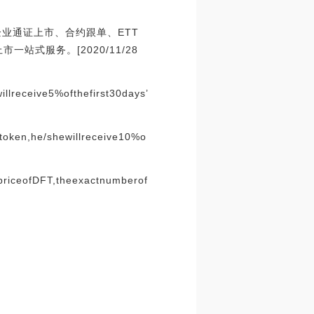
ng)企业通证上市、合约跟单、ETT
站式服务。[2020/11/28
lreceive5%ofthefirst30days’
oken,he/shewillreceive10%o
priceofDFT,theexactnumberof