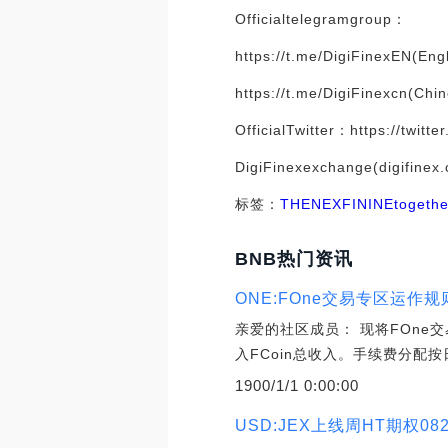
Officialtelegramgroup：
https://t.me/DigiFinexEN(Engl
https://t.me/DigiFinexcn(Chi
OfficialTwitter：https://twitte
DigiFinexexchange(digifinex
标签：
THE
NEX
FIN
INE
toge
BNB热门资讯
ONE:FOne交易专区运作
亲爱的社区成员： 现将FOne交
入FCoin总收入。手续费分配按
1900/1/1 0:00:00
USD:JEX上线周HT期权08