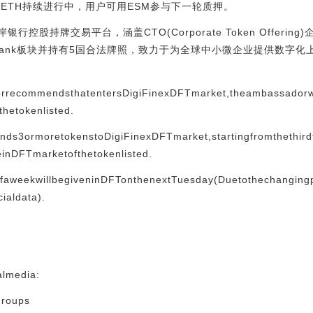
赚ETH持续进行中，用户可用ESM参与下一轮质押。
银行控股持牌交易平台，涵盖CTO(Corporate Token Offeri
 Bank板块并持有5国合法牌照，致力于为全球中小微企业提供数字化上市一
recommendsthatentersDigiFinexDFTmarket,theambassadorwil
hetokenlisted.
s3ormoretokenstoDigiFinexDFTmarket,startingfromthethirdt
eeinDFTmarketofthetokenlisted.
ofaweekwillbegiveninDFTonthenextTuesday(Duetothechanging
cialdata).
almedia:
groups