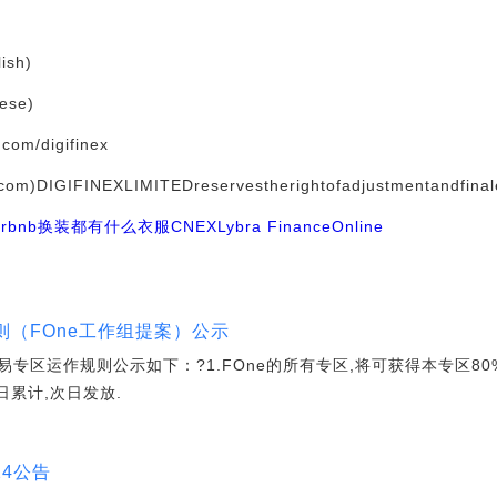
ish)
nese)
r.com/digifinex
.com)DIGIFINEXLIMITEDreservestherightofadjustmentandfinale
therbnb换装都有什么衣服
CNEX
Lybra Finance
Online
规则（FOne工作组提案）公示
易专区运作规则公示如下：?1.FOne的所有专区,将可获得本专区80
日累计,次日发放.
24公告