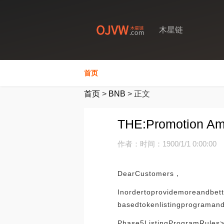
木星链
首页
首页
>
BNB
>
正文
THE:Promotion Amb
作者：
时间：1900/1/1 0:00:00
DearCustomers，
Inordertoprovidemoreandbett
basedtokenlistingprograman
Phase5ListingProgramRules