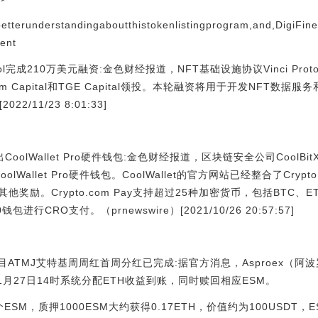
tterunderstandingaboutthistokenlistingprogram,and,DigiFine
ent
ocol完成210万美元融资:金色财经报道，NFT基础设施协议Vinci Pro
Signum Capital和TGE Capital领投。本轮融资将用于开发NFT数
/11/23 8:01:33]
合作推出CoolWallet Pro硬件钱包:金色财经报道，区块链安全公司Cool
oolWallet Pro硬件钱包。CoolWallet的官方网站已经整合了Cryp
奖励。Crypto.com Pay支持超过25种加密货币，包括BTC、E
0钱包进行CRO支付。（prnewswire）[2021/10/26 20:57:57]
项目ATMJ艾特基周周红首周分红已完成:据官方消息，Asproex（阿
1月27日14时系统分配ETH收益到账，同时赎回相应ESM。
SM，质押1000ESM大约获得0.17ETH，价值约为100USDT，