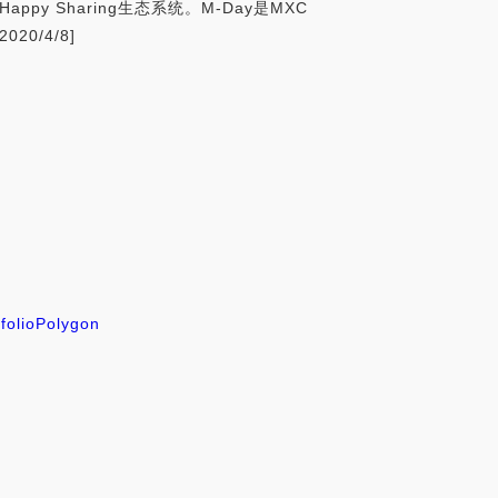
y Sharing生态系统。M-Day是MXC
0/4/8]
folio
Polygon