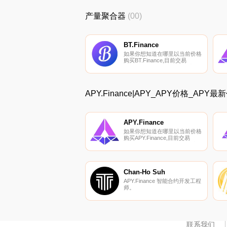
收入的一种流行方法。它包括利
用各种奖励来锁定（或下注）不
产量聚合器
(00)
同的加密货币.
BT.Finance
如果你想知道在哪里以当前价格
购买BT.Finance,目前交易
{BT.Finance]股票的顶级加密货
币交易所是Bibox和DODO（以
太坊）。您可以在我们的加密货
币交易所页面上找到其他列表.
APY.Finance|APY_APY价格_APY
APY.Finance
如果你想知道在哪里以当前价格
购买APY.Finance,目前交易
{APY.Finance]股票的顶级加密
货币交易所是HotAPYt和
Uniswap（V2）。您可以在我们
的加密货币交易所页面上找到其
他列表。APY.Finance智能合约
Chan-Ho Suh
不断将您的资金输送到最新、产
APY.Finance 智能合约开发工程
量最高的农业战略投资组合中.
师。
联系我们