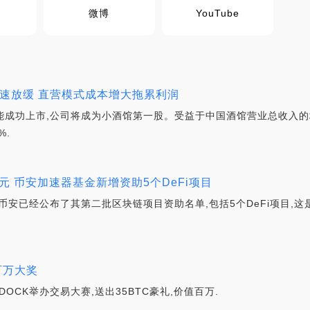
微博
YouTube
收增速放缓 直营模式成本增大拖累利润
能成功上市,公司将成为小酒馆第一股。受益于中国酒馆营业总收入的增
%.
美元 币安加速器基金新增资助5个DeFi项目
目币安已经公布了其第二批区块链项目资助名单,包括5个DeFi项目,
百万大奖
DOCK举办交易大赛,送出35BTC豪礼,价值百万.