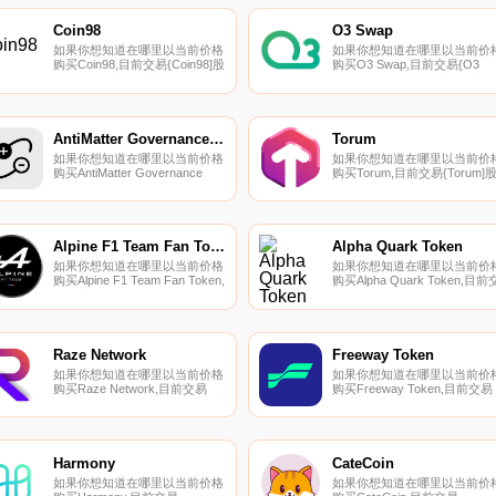
Coin98
O3 Swap
如果你想知道在哪里以当前价格
如果你想知道在哪里以当前价
购买Coin98,目前交易{Coin98]股
购买O3 Swap,目前交易{O3
票的顶级加密货币交易所是
Swap]股票的顶级加密货币交
Binance、Deepcoin、BTCEX、
所是CoinW、Gate.io、MEXC
Bitrue和ByC98t。您可以在我们
HuoO3和Bibox。您可以在我
的加密货币交易所页面上找到其
的加密货币交易所页面上找到
他列表.
他列表.
AntiMatter Governance Token
Torum
如果你想知道在哪里以当前价格
如果你想知道在哪里以当前价
购买AntiMatter Governance
购买Torum,目前交易{Torum]
Token,目前交易{AntiMatter
票的顶级加密货币交易所是
Governance Token]股票的顶级
KuCoin、XT.COM、MEXC、
加密货币交易所是BTCEX、
HuoXTM和BKEX。您可以在我
KuCoin、Gate.io、MEXC和
们的加密货币交易所页面上找
JuMATTER.
其他列表。什么是二进制？
Alpine F1 Team Fan Token
Alpha Quark Token
Torum是一个专门为加密货币
如果你想知道在哪里以当前价格
如果你想知道在哪里以当前价
户和项目设计的SocialFi元宇宙
购买Alpine F1 Team Fan Token,
购买Alpha Quark Token,目前
生态系统.
目前交易{Alpine F1 Team Fan
易{Alpha Quark Token]股票的
Token]股票的顶级加密货币交易
顶级加密货币交易所是BingX
所是Binance、BTCEX、
Gate.io、MEXC、HuoAQT和
Bitrue、Bitget和Hotcoin Global.
UpAQTt。您可以在我们的加
货币交易所页面上找到其他列
Raze Network
Freeway Token
表.
如果你想知道在哪里以当前价格
如果你想知道在哪里以当前价
购买Raze Network,目前交易
购买Freeway Token,目前交易
{Raze Network]股票的顶级加密
{Freeway Token]股票的顶级
货币交易所是Gate.io、
密货币交易所是
LATOKEN和HotRAZEt。您可以
PancakeSwap（V2）和
在我们的加密货币交易所页面上
Uniswap（V2。您可以在我们
找到其他列表.
加密货币交易所页面上找到其
Harmony
CateCoin
列表.
如果你想知道在哪里以当前价格
如果你想知道在哪里以当前价