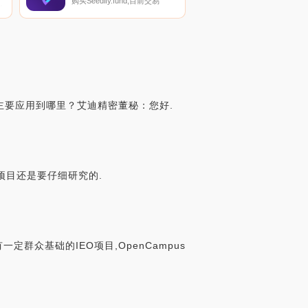
购买Seedify.fund,目前交易
币
｛SFUNDnname｝股票的顶级
加密货币交易所是CoinW、
BySFUNDt、CoinTiger、
KuCoin和Gate.io。您可以在我
列
们的加密货币交易所页面上找到
其他交易所.
器主要应用到哪里？艾迪精密董秘：您好.
的项目还是要仔细研究的.
一定群众基础的IEO项目,OpenCampus