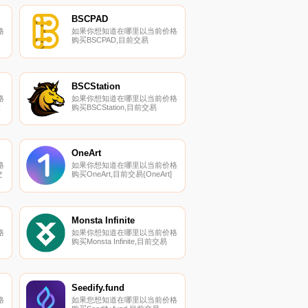
们的加密货币交易所页面上找到
其他列表.
BSCPAD
格
如果你想知道在哪里以当前价格
购买BSCPAD,目前交易
易
{BSCPAD]股票的顶级加密货币
、
交易所是Gate.io、MEXC、
们
PancakeSwap（V2）和
其
PancakeSwap。您可以在我们
的加密货币交易所页面上找到其
BSCStation
他列表.
格
如果你想知道在哪里以当前价格
股
购买BSCStation,目前交易
{BSCStation]股票的顶级加密货
币交易所是Gate.io和MEXC。您
可以在我们的加密货币交易所页
到
面上找到其他列表。BSC站
（BSCS）旨在通过币安智能链
OneArt
用
上的NFT拍卖构建全栈DEFI.
格
如果你想知道在哪里以当前价格
交
购买OneArt,目前交易{OneArt]
股票的顶级加密货币交易所是
、
Gate.io和KyberSwap
Elastic（Fantom）。您可以在
密
我们的加密货币交易所页面上找
到其他列表.
Monsta Infinite
格
如果你想知道在哪里以当前价格
购买Monsta Infinite,目前交易
加
{Monsta Infinite]股票的顶级加密
货币交易所是KuCoin、
Gate.io、MEXC、Bibox和
的
AscendEX（BitMax）。您可以
他
在我们的加密货币交易所页面上
Seedify.fund
找到其他列表.
格
如果您想知道在哪里以当前价格