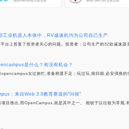
购买Harmony,目前交易
购买CateCoin,目前交易
{Harmony]股票的顶级加密货币
{CateCoin]股票的顶级加密货
交易所是Binance、OKX、
交易所是Bitrue、Gate.io、
Deepcoin、Bitrue和ByONEt。
LATOKEN、SecondBTC和
您可以在我们的加密货币交易所
HotCATEt。您可以在我们的加
页面上找到其他列表.
密货币交易所页面上找到其他
表.
全部工业机器人本体中，RV减速机均为公司自己生产
资者关系平台上答复了投资者关心的问题。投资者：公司生产的32款减速
Opencampus是什么？有没有机会？
目opencampus太过匆忙,准备稍显不足；玩过玩,闹归闹,必安强推
ampus：来自Web 3.0教育赛道的“问候”
新项目推出,而OpenCampus,就是其中之一。 相较于以往较为常规,有