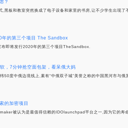
虑？
式,黑板和教室突然换成了电子设备和家里的书房,让不少学生出现了
0年的第三个项目 The Sandbox
布即将发行2020年的第三个项目TheSandbox.
手软，7分钟抢空面包架，看呆俄大妈
北纬50度中俄边境线上,素有“中俄双子城”美誉之称的中国黑河市与
 供探索的加密项目
Omaker被认为是最值得信赖的IDOlaunchpad平台之一,因为它的