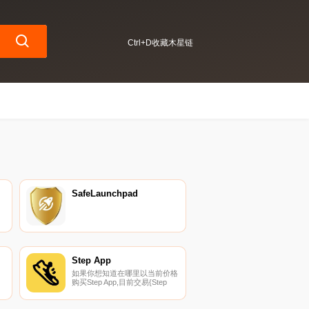
Ctrl+D收藏木星链
SafeLaunchpad
Step App
如果你想知道在哪里以当前价格
购买Step App,目前交易{Step
App]股票的顶级加密货币交易所
是OKX、CoinW、ByFITFIt、
Bitget和CoinTiger。您可以在我