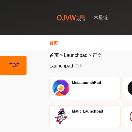
木星链
首页
首页
>
Launchpad
>
正文
TOP
Launchpad
(00)
MetaLaunchPad
Matic Launchpad