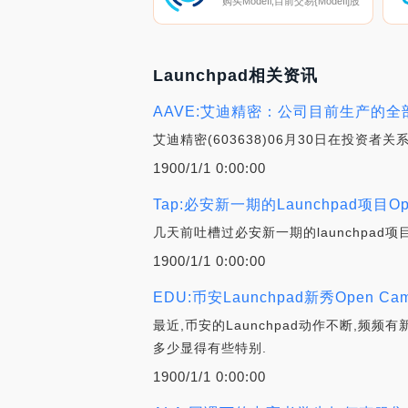
购买Modefi,目前交易{Modefi]股
票的顶级加密货币交易所是
KuCoin。您可以在我们的加密
货币交易所页面上找到其他列
表。Modefi的主要目标是开发
Oracle区块链解决方案,通过智
能合约实现链上数据的真正去中
Launchpad相关资讯
心化集成.
AAVE:艾迪精密：公司目前生产的
艾迪精密(603638)06月30日在投
1900/1/1 0:00:00
Tap:必安新一期的Launchpad项目
几天前吐槽过必安新一期的launchpad项
1900/1/1 0:00:00
EDU:币安Launchpad新秀Open C
最近,币安的Launchpad动作不断,频频有
多少显得有些特别.
1900/1/1 0:00:00