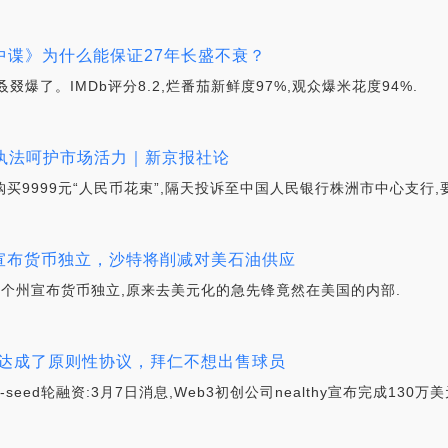
《碟中谍》为什么能保证27年长盛不衰？
爆了。IMDb评分8.2,烂番茄新鲜度97%,观众爆米花度94%.
性执法呵护市场活力｜新京报社论
买9999元“人民币花束”,隔天投诉至中国人民银行株洲市中心支行,
宣布货币独立，沙特将削减对美石油供应
,全美7个州宣布货币独立,原来去美元化的急先锋竟然在美国的内部.
斯达成了原则性协议，拜仁不想出售球员
e-seed轮融资:3月7日消息,Web3初创公司nealthy宣布完成130万美元