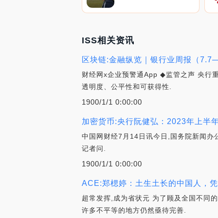
ISS相关资讯
区块链:金融纵览｜银行业周报（7.7—
财经网x企业预警通App ◆监管之声 央
透明度、公平性和可获得性.
1900/1/1 0:00:00
加密货币:央行阮健弘：2023年上半
中国网财经7月14日讯今日,国务院新闻办
记者问.
1900/1/1 0:00:00
ACE:郑楒婷：土生土长的中国人，
超常发挥,成为省状元 为了顾及全国不同
许多不平等的地方仍然亟待完善.