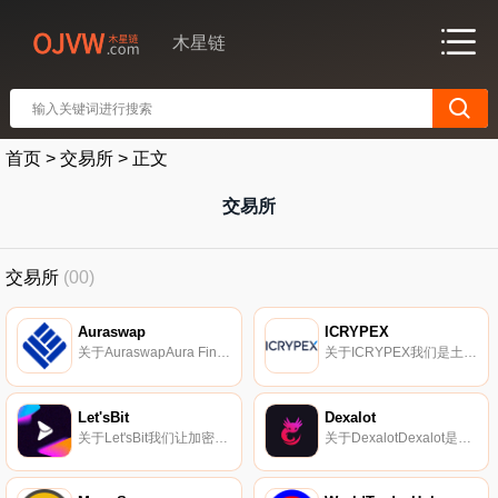
木星链
首页
>
交易所
>
正文
交易所
交易所
(00)
Auraswap
ICRYPEX
关于AuraswapAura Finance是一个应用程序网络,使用建立在Fantom Opera之上的区块链技术,为社区带来体验和好处。AuraSwap于2021年5月16日推出,是Aura Finance的第一款产品,是一款去中心化交易所,提供2个代币之间的交换数量功能.
关于ICRYPEX我们是土耳其；第一家企业加密货币交易所。我们的目标是为用户提供快速、安全的交易特权和完美的投资体验。我们的使命为该行业带来了许多创新。我们是一个加密货币交易平台,投资者可以在该平台上交易各种加密货币.
Let'sBit
Dexalot
关于Let'sBit我们让加密货币更接近世界,实现金融民主化。我们通过提供真正简单易用的服务来消除进入加密世界的障碍,这些服务可以对每个人产生巨大影响；她的日常生活。自2017年以来,我们一直试图创建具有明确目标的解决方案：通过让加密货币的潜力更接近所有阿根廷人,实现金融民主化.
关于DexalotDexalot是一个去中心化的交易所,在不影响去中心化和透明度的情况下,带来了传统中心化交易所的外观和感觉。因此,Dexalot在雪崩平台上为其交易对实现了链上中央限额订单簿.