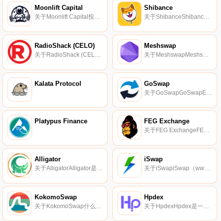
Moonlift Capital
Shibance
关于Moonlift Capital投资DeFi代币可能很复杂,许多DeFi平台集成的界面并不友好。MoonLift Capital通过一个DEX来改变这一点,以确保每个人都可以毫无问题地访问和交互DeFi产品.
关于ShibanceShibance是一个专门用于Meme代币的分散式交易所和Launchpad。它旨在成为用户交易他们最喜欢的表情包代币的首选平台,同时也是发现最热门的表情包项目的地方。功能包括功能齐全的DEX、农场和游泳池（The Doggy Pound）.
RadioShack (CELO)
Meshswap
关于RadioShack (CELO)RadioShack是一个融入全球意识的有100年历史的品牌,现在的使命是成为第一个弥合区块链和加密货币主流使用差距的协议。作为第一步,RadioShack将流动性添加的混乱和分散性质固定在今天的；s调幅.
关于MeshswapMeshswap是一种独特的自主金融协议,它提供了各种创收机会,如Swap、Lend、Leverage farm和在Polygon网络上入股,这在传统金融中是不可能的.
Kalata Protocol
GoSwap
关于GoSwapGoSwapExchange是运行在GoChain区块链上的AMM（类似于Uniswap）,用于超低费用和快速结算.
Platypus Finance
FEG Exchange
关于FEG ExchangeFEGex（fegeexchange.com）FEG Exchange（“FEGex”）是一个多链去中心化交易所,从头开始构建,专注于使交易更容易、更有回报的创新功能.
Alligator
iSwap
关于AlligatorAlligator是雪崩网络上的一个去中心化交换机。通过以用户为中心的方法,Alligator使交易所上的交易直观而无缝。流动性准备金是通过从交易中收取费用以及GTR代币奖励来激励的。GTR代币具有在下注时收取交易费用份额的实用功能.
关于iSwapiSwap（www.iswap.com）是一种跨链聚合协议,通过在几个公共链上部署聚合器来实现快速、3秒的跨链事务。目前支持以太坊、火币生态链（HECO）、币安智能链（BSC）、OKExChain和Polygon.
KokomoSwap
Hpdex
关于KokomoSwap什么是KokomoSwap（KOKOMO）？币安智能链上一个有趣而简单的AMM DEX。KokomoSwap是一款基于币安智能链的AMM（自动做市商）DEX（去中心化交易所）,旨在以充满乐趣和盈利的方式促进加密资产的无缝交易.
关于HpdexHpdex是一个建立在HPB区块链上的去中心化交易所。Hpdex上列出的第一批代币包括HPB、ETH、HPD、ESR、WHPB等.