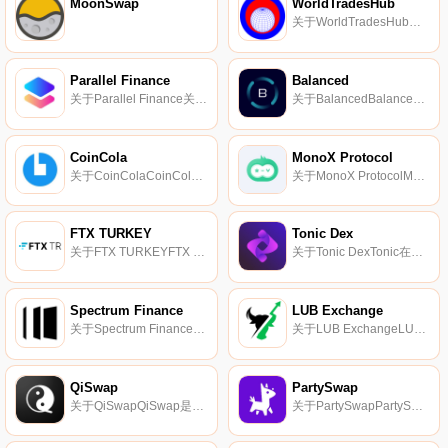
MoonSwap
WorldTradesHub
关于WorldTradesHubWorldTradesHub于2021年2月11日推出,是一家总部位于巴哈马的集中式交易所.
Parallel Finance
Balanced
关于Parallel Finance关于Parallel Finance：Parallel Finance是一种机构级贷款协议.
关于BalancedBalanced是专为采用而设计的DeFi：它快速、价格合理且易于使用。它为那些希望利用加密货币的人提供了最好的体验,并获得了比你的银行更高的回报。以0%的利率从Balanced借款,并从您的加密货币中获得更多.
CoinCola
MonoX Protocol
关于CoinColaCoinCola是全球加密货币交易市场和交易所,以低费用提供现货/保证金交易、P2P交易和礼品卡交易服务。我们的集成平台从头开始设计,为用户提供最佳的加密货币交易体验.
关于MonoX ProtocolMonoX是一种新的DeFi协议,为流动性池使用单一代币设计（而不是使用池对）。这是通过将存入的代币与vCASH稳定币分组为虚拟对而实现的。MonoX推出了首屈一指的引导式去中心化交易所Monoswap.
FTX TURKEY
Tonic Dex
关于FTX TURKEYFTX TR是一家位于土耳其的集中式加密货币交易所。FTX TR交易所上最活跃的交易对是BTC/USD。FTX TR于2022年4月8日推出。有关FTX TR交换的更多信息,请访问https://ftxtr.com/.
关于Tonic DexTonic在完全去中心化的同时,为NEAR带来了集中式交换的速度和便利。
Spectrum Finance
LUB Exchange
关于Spectrum FinanceSpectrum Finance是一个开源的跨链去中心化交易所（DEX）。Spectrum Finance的主要特点是我们将其建立在称为频谱网络的多链网络之上.
关于LUB ExchangeLUB代币机器人-第一个拥有自己的LUB代币的Telegram加密货币交换机器人。全世界已有5亿多人在使用Telegram。大多数活跃用户已经在交易加密货币LUBLub代币是一种ERC-20加密货币代币,可用于在第一个基于电报的加密交换机器人上进行交易和支付费用.
QiSwap
PartySwap
关于QiSwapQiSwap是从Uniswap派生的DEX,运行在Qtum区块链上。｛nname｝生态系统的用户可以在没有中介的情况下以较低的费用（0.3%）在Qtun区块链上交换代币,完全去中心化。QiSwap平台的另一个参与者是流动性提供商,他们在传统金融体系中被视为做市商.
关于PartySwapPartySwap是雪崩网络上的去中心化交易所（DEX）；它是一个自动做市商（AMM）,用户可以在货币之间进行无许可的交换,并使用智能合约为任何给定的代币对创建市场.