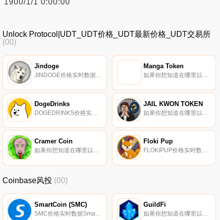
1900/1/1 0:00:00
Unlock Protocol|UDT_UDT价格_UDT最新价格_UDT交易所
(00)
Jindoge
Manga Token
JINDOGE价格实时数据Jindoge（JINDOGE）是一种加密货币,在以太坊平台上运行。Jindoge的当前电源为0。Jindoge的最后一个已知价格是0美元,在过去24小时内上涨了0.00。更多信息请访问https://jindogecoin.com/.
如果你想知道在哪里以当前价格购买Manga Token,目前交易{Manga Token]股票的顶级加密货币交易所是PancakeSwap（V2）和Bilaxy。您可以在我们的加密货币交易所页面上找到其他列表。网络上的数字漫画发行是一个快速发展的行业.
DogeDrinks
JAIL KWON TOKEN
DOGEDRINKS价格实时数据, DogeDrinks是一种反思的象征,同时也是一种软饮料。每次购买都会给会员更多的奖励,并建立最大限度的反映奖励制度。我们希望建立一个强大的社区,分销我们的饮料,并在加密货币和现实世界中发展我们的品牌.
如果你想知道在哪里以当前价格购买JAIL KWON TOKEN,目前交易{JAIL KWON TOKEN]股票的顶级加密货币交易所是PancakeSwap（V2）。您可以在我们的加密货币交易所页面上找到其他列表。介绍世界上第一个#EduMeme。教育2获得dAPP（E2E）.
Cramer Coin
Floki Pup
如果你想知道在哪里以当前价格购买Cramer Coin,目前交易{Cramer Coin]股票的顶级加密货币交易所是Uniswap（V3）和Uniswap。您可以在我们的加密货币交易所页面上找到其他列表.
FLOKIPUP价格实时数据, FlokiPop是DeFi空间中采用Elon；作为一个迷因,埃隆发布了他的小狗的照片,并不断采用它。其目的是与Elon；的小狗以及正在开发的P2E元宇宙游戏和DEX。FlokiPop致力于为世界和围绕世界发展的社区做出贡献。自成立以来,社区一直在为增长做出贡献.
Coinbase风投
(00)
SmartCoin (SMC)
GuildFi
SMC价格实时数据SmartCoin (SMC)（SMC）是一种加密货币。用户可以通过挖掘过程生成SMC。SmartCoin (SMC)的电流供应量为29091308.73420226.
如果你想知道在哪里以当前价格购买GuildFi,目前交易{GuildFi]股票的顶级加密货币交易所是OKX、Bitget、Hotcoin Global、BingX和SuperEx。您可以在我们的加密货币交易所页面上找到其他列表.