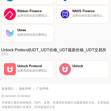
Ribbon Finance
NAOS Finance
如果你想知道在哪里以当前价格购买Ribbon Finance,目前交易{Ribbon Finance]股票的顶级加密货币交易所是BTCEX、Bitget、Gate.io、MEXC和Coinbase Exchange。您可以在我们的加密货币交易所页面上找到其他列表.
如果你想知道在哪里以当前价格购买NAOS Finance,目前交易{NAOS Finance]股票的顶级加密货币交易所是Bitrue、LBank、Gate.io、MEXC和PancakeSwap（V2）。您可以在我们的加密货币交易所页面上找到其他列表.
Umee
如果您想知道在哪里以当前价格购买Umee,目前交易｛UMEEnname｝股票的顶级加密货币交易所是OKX、BTCEX、DigiFinex、BingX和Gate.io。您可以在我们的加密货币交易所页面上找到其他交易所.
Unlock Protocol|UDT_UDT价格_UDT最新价格_UDT交易所
(00)
Unlock Protocol
Unlock
如果你想知道在哪里以当前价格购买Unlock Protocol,目前交易{Unlock Protocol]股票的顶级加密货币交易所是Uniswap（V2）。您可以在我们的加密货币交易所页面上找到其他列表.
联系我们
隐私声明
广告声明
[0:343ms0-10:819ms
木星链汇集区块链钱包、DeFi、走势、存储等区块链行业最新项目大全，木星链提
供最新区块链行业资讯，区块链项目大全