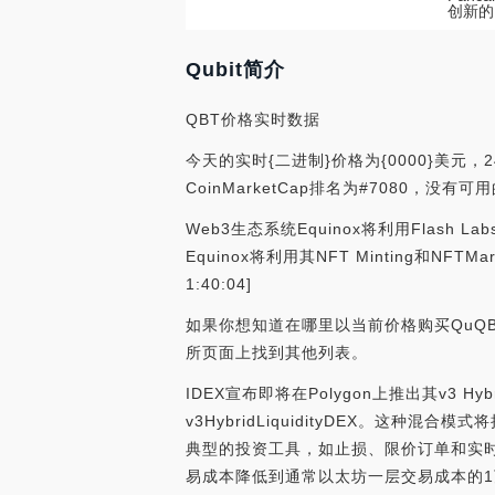
创新的
Qubit简介
QBT价格实时数据
今天的实时{二进制}价格为{0000}美元，
CoinMarketCap排名为#7080，没
Web3生态系统Equinox将利用Flash 
Equinox将利用其NFT Minting和N
1:40:04]
如果你想知道在哪里以当前价格购买QuQBT
所页面上找到其他列表。
IDEX宣布即将在Polygon上推出其v3 Hy
v3HybridLiquidityDEX。
典型的投资工具，如止损、限价订单和实时
易成本降低到通常以太坊一层交易成本的1万到10万倍。