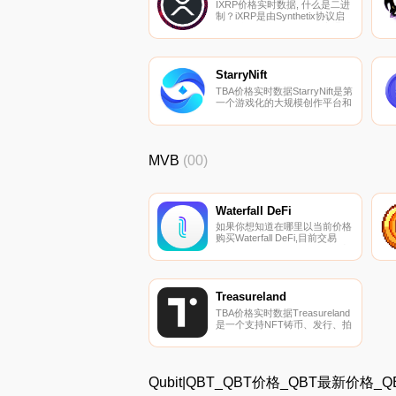
IXRP价格实时数据, 什么是二进
制？iXRP是由Synthetix协议启
用的反向合成XRP令牌。它通过
Chainlink的去中心化预言机网络
提供的价格提要反向跟踪XRP的
价格.
StarryNift
TBA价格实时数据StarryNift是第
一个游戏化的大规模创作平台和
有趣的数字收藏品的启动平台.
MVB
(00)
Waterfall DeFi
如果你想知道在哪里以当前价格
购买Waterfall DeFi,目前交易
{Waterfall DeFi]股票的顶级加密
货币交易所是拉托肯。您可以在
我们的加密货币交易所页面上找
到其他列表。Waterfall DeFi是
一个通过转移产生收益的DeFi资
Treasureland
产组合来提供风险分散的平台.
TBA价格实时数据Treasureland
是一个支持NFT铸币、发行、拍
卖和社会化的多链NFT聚合协
议.
Qubit|QBT_QBT价格_QBT最新价格_