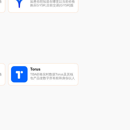
格
如果你想知道在哪里以当前价格
购买GYSR,目前交易{GYSR]股
密
票的顶级加密货币交易所是
CoinW和Uniswap（V2）。您可
以在我们的加密货币交易所页面
加
上找到其他列表。什么是二进
列
制？GYSR是一个用于链上激励
的开放平台.
Torus
格
TBA价格实时数据Torus及其钱
包产品使数字所有权和身份以人
为中心,人人都能访问.
货