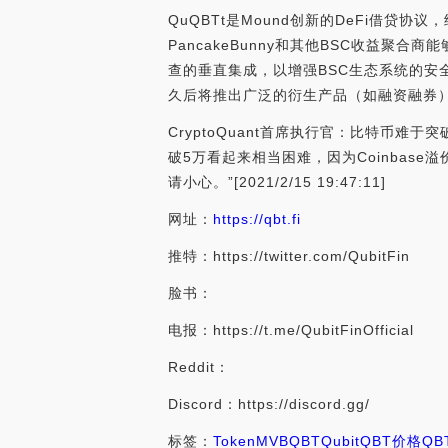
QuQBTt是Mound创新的DeFi借
PancakeBunny和其他BSC收益聚合
查的垂直集成，以增强BSC生态系统的安
久后将推出广泛的衍生产品（如融资融券
CryptoQuant首席执行官：比特币难于突破
破5万看起来相当困难，因为Coinbase溢价变
请小心。”[2021/2/15 19:47:11]
网址：
https://qbt.fi
推特：https://twitter.com/QubitFin
脸书：
电报：https://t.me/QubitFinOfficial
Reddit：
Discord：https://discord.gg/
标签：
Token
MVB
QBT
Qubit
QBT价格
QB