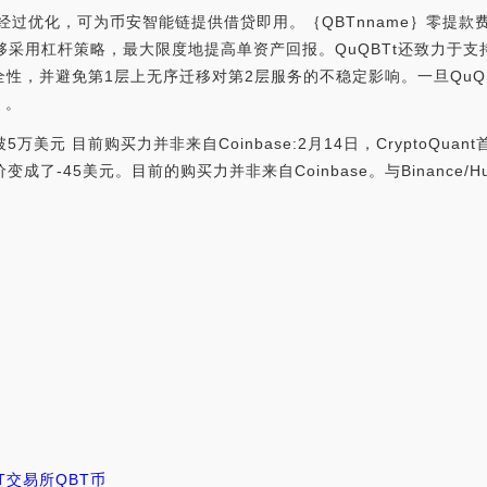
贷协议，经过优化，可为币安智能链提供借贷即用。｛QBTnname｝零
商能够采用杠杆策略，最大限度地提高单资产回报。QuQBTt还致力于支持
全性，并避免第1层上无序迁移对第2层服务的不稳定影响。一旦QuQ
）。
5万美元 目前购买力并非来自Coinbase:2月14日，CryptoQuant
成了-45美元。目前的购买力并非来自Coinbase。与Binance/Huo
T交易所
QBT币