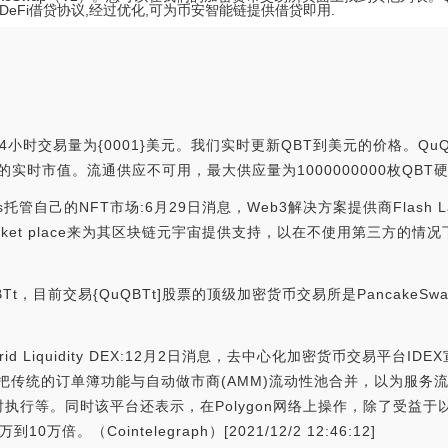
DeFi借贷协议,经过优化,可为币安智能链提供借贷即用.
24小时交易量为{0001}美元。我们实时更新QBT到美元的价格。QuQ
有可用的实时市值。流通供应不可用，最大供应量为1000000000枚QBT
Labs托管自己的NFT市场:6月29日消息，Web3解决方案提供商Flash 
FTMarket place来为其区块链元宇宙提供支持，以在不使用第三方的情况下
t，目前交易{QuQBTt]股票的顶级加密货币交易所是PancakeS
brid Liquidity DEX:12月2日消息，去中心化加密货币交易平台ID
这种混合模式将把传统的订单簿功能与自动做市商(AMM)流动性池合并，以
执行等。同时该平台还表示，在Polygon网络上操作，除了受益
（Cointelegraph）[2021/12/2 12:46:12]