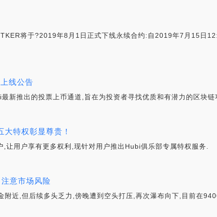
TKER将于?2019年8月1日正式下线永续合约:自2019年7月15日
币上线公告
是Hubi最新推出的投票上币通道,旨在为投资者寻找优质和有潜力的区块
 五大特权彰显尊贵！
户,让用户享有更多权利,现针对用户推出Hubi俱乐部专属特权服务.
布 注意市场风险
金附近,但后续多头乏力,傍晚遭到空头打压,再次瀑布向下,目前在94