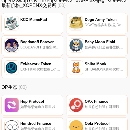
OpenXSwap Gov. Token|XOPENX_XOPENX价格_XOPENX
最新价格_XOPENX交易所
(00)
KCC MemePad
Doge Army Token
DGAT价格实时数据, Doge Army Token（DGAT）是doge粉丝的独特社区代币。我们是由多格球迷建立的,为多格球迷而建,我们的目标是创建一个社区,让每个多格球迷都能聚在一起。我们将通过每周的赠品活动和重新分配来不断奖励我们的社区.
Bogdanoff Forever
Baby Moon Floki
BOGDANOFF价格实时数据, 欢迎使用Bogdanoff Forever代币。这是一个伟大的社区象征,致力于改善人们的生活,就像博格丹诺夫双胞胎一样。基于BSC,每次交易,持有者可以获得9%的ETH奖励,另外3%将进入营销钱包,以最大限度地提高增长和稳定性。2%被永远燃烧,增加了价值.
如果你想知道在哪里以当前价格购买Baby Moon Floki,目前交易{Baby Moon Floki]股票的顶级加密货币交易所是PancakeSwap（V2）和HotFLOKIt。您可以在我们的加密货币交易所页面上找到其他列表.
ExNetwork Token
Shiba Monk
EXNT价格实时数据Exnetwork代币被描述为Exnetwork社区的社会金融代币。它允许进入一级投资集团,还挖掘EXNG——社区的治理象征。其他公用事业包括提供保证金和小费.
SHIBAMONK价格实时数据SHIBA MONK是一种100%由社区推动的通货紧缩代币。
OP生态
(00)
Hop Protocol
OPX Finance
如果你想知道在哪里以当前价格购买Hop Protocol,目前交易{Hop Protocol]股票的顶级加密货币交易所是Bitget、BingX、MEXC、BKEX和Bibox。您可以在我们的加密货币交易所页面上找到其他列表。Hop是连接以太坊和第二层网络的多链桥梁.
如果你想知道在哪里以当前价格购买OPX Finance,目前交易{OPX Finance]股票的顶级加密货币交易所是Bitget和BKEX。您可以在我们的加密货币交易所页面上找到其他列表.
Hundred Finance
Ooki Protocol
如果你想知道在哪里以当前价格购买Hundred Finance,目前交易{Hundred Finance]股票的顶级加密货币交易所是MEXC、SpookySwap、Beethoven X（Fantom）、SpiritSwap和Solidly。您可以在我们的加密货币交易所页面上找到其他列表.
如果你想知道在哪里以当前价格购买Ooki Protocol,目前交易{Ooki Protocol]股票的顶级加密货币交易所是Binance、Bitrue、Hotcoin Global、BingX和TapOOKIt。您可以在我们的加密货币交易所页面上找到其他列表.