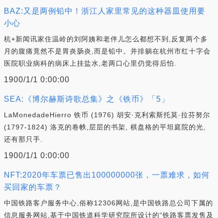
BAZ:又是两例铅中！浙江人家里常见的这种器皿使用要
小心
杭+新闻讯家住温岭的刘阿姨和老伴儿怎么都想不到,反复两个多
月的腹痛竟然不是胃炎肠炎,而是铅中。并排躺在杭州市红十字会
医院职业病科的病床上挂盐水,老两口心里仍觉得后怕.
1900/1/1 0:00:00
SEA:《博尔赫斯诗歌总集》之《铁币》「5」
LaMonedadeHierro 铁币 (1976) 胡安·克利索斯托莫·拉芬努尔
(1797-1824) 洛克的卷帙,层层的书架, 棋盘格的平坦庭院的光,
还有那只手.
1900/1/1 0:00:00
NFT:2020年车票已售出100000000张，一票难求，如何
买回家的车票？
中国铁路客户服务中心,俗称12306网站,是中国铁路总公司下属的
信息服务网站,基于中国铁道科学研究院所设计的“铁路客票发售及