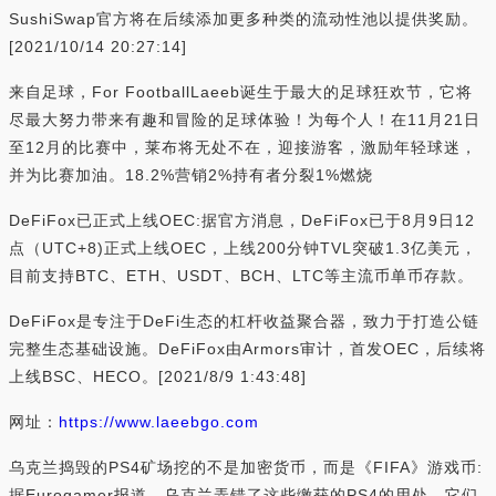
SushiSwap官方将在后续添加更多种类的流动性池以提供奖励。
[2021/10/14 20:27:14]
来自足球，For FootballLaeeb诞生于最大的足球狂欢节，它将
尽最大努力带来有趣和冒险的足球体验！为每个人！在11月21日
至12月的比赛中，莱布将无处不在，迎接游客，激励年轻球迷，
并为比赛加油。18.2%营销2%持有者分裂1%燃烧
DeFiFox已正式上线OEC:据官方消息，DeFiFox已于8月9日12
点（UTC+8)正式上线OEC，上线200分钟TVL突破1.3亿美元，
目前支持BTC、ETH、USDT、BCH、LTC等主流币单币存款。
DeFiFox是专注于DeFi生态的杠杆收益聚合器，致力于打造公链
完整生态基础设施。DeFiFox由Armors审计，首发OEC，后续将
上线BSC、HECO。[2021/8/9 1:43:48]
网址：
https://www.laeebgo.com
乌克兰捣毁的PS4矿场挖的不是加密货币，而是《FIFA》游戏币:
据Eurogamer报道，乌克兰弄错了这些缴获的PS4的用处，它们