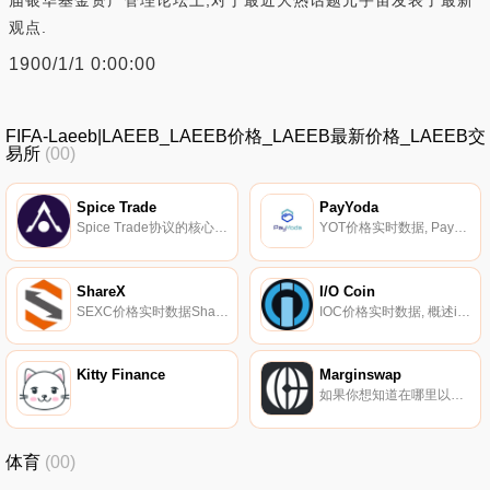
届银华基金资产管理论坛上,对于最近大热话题元宇宙发表了最新
观点.
1900/1/1 0:00:00
FIFA-Laeeb|LAEEB_LAEEB价格_LAEEB最新价格_LAEEB交
易所
(00)
Spice Trade
PayYoda
Spice Trade协议的核心论点是,全球贸易迫切需要一个去中心化、链上、开源、价值稳定、可扩展、模块化、跨链和资本高效的系统。这样一个体系应该有深度的、长期的、协议式的流动性,以减少摩擦并保持紧密的钉住.
YOT价格实时数据, PayYoda是一个安全、透明和专业的去中心化支付应用生态系统。以区块链为动力,PayYoda将利用区块链分布式存储、公开、公平、透明、可追溯和不可伪造的优势,大大降低支付成本,减少中间环节,提高流通效率.
ShareX
I/O Coin
SEXC价格实时数据ShareX（SEXC）是一种加密货币,在以太坊平台上运行。ShareX目前的供应量为1000000000,流通量为645515075.327001。ShareX的最后已知价格为0.00002944美元,在过去24小时内上涨了0.00.
IOC价格实时数据, 概述iOC（I/O币）目前正在稳步发展；的开源区块链协议来托管一种完全私有的加密货币。实现完全保密、去中心化的对等数字支付。国际奥委会目前为Dapps（去中心化应用程序）提供燃料,这些应用程序利用了从加密文件存储、加密传输、身份存储到完全加密的消息系统等一系列功能.
Kitty Finance
Marginswap
如果你想知道在哪里以当前价格购买Marginswap,目前交易{Marginswap]股票的顶级加密货币交易所是MEXC和Bancor Network。您可以在我们的加密货币交易所页面上找到其他列表.
体育
(00)