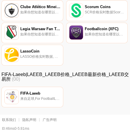
Clube Atlético Mineiro Fan Token
Scorum Coins
如果你想知道在哪里以当前价格购买Clube Atlético Mineiro Fan Token,目前交易{Clube Atlético Mineiro Fan Token]股票的顶级加密货币交易所是Gate.io、MEXC和Chiliz。您可以在我们的加密货币交易所页面上找到其他列表.
SCR价格实时数据Scorum Coins（SCR）是一种加密货币。Scorum Coins的电流供应量为29265074.799。最近已知的Scorum Coins价格为0.01665861美元,在过去24小时内上涨了0.00。更多信息请访问https://scorum.com.
Legia Warsaw Fan Token
Footballcoin (XFC)
如果你想知道在哪里以当前价格购买Legia Warsaw Fan Token,目前交易{Legia Warsaw Fan Token]股票的顶级加密货币交易所是Chiliz和Zonda（BitBay）。您可以在我们的加密货币交易所页面上找到其他列表.
如果你想知道在哪里以当前价格购买Footballcoin (XFC),目前交易{Footballcoin (XFC)]股票的顶级加密货币交易所是WhiteBIT。您可以在我们的加密货币交易所页面上找到其他列表。FootballCoin是一款使用自己的加密货币XFC币的梦幻足球游戏.
LassoCoin
LASSO价格实时数据, 加密货币拥有和球迷控制的球队,从英格兰足球联赛开始,并迅速扩张！允许球迷控制球队的一切…名单、交易、球衣更新、赞助决定、球场权利等。众筹/“套索”将资金整合在一起,打破了一种过时的模式,即你最喜欢的运动队由一位比球迷更关心利润的亿万富翁所有.
FIFA-Laeeb|LAEEB_LAEEB价格_LAEEB最新价格_LAEEB交
易所
(00)
FIFA-Laeeb
来自足球,For FootballLaeeb诞生于最大的足球狂欢节,它将尽最大努力带来有趣和冒险的足球体验！为每个人！在11月21日至12月的比赛中,莱布将无处不在,迎接游客,激励年轻球迷,并为比赛加油.
联系我们
隐私声明
广告声明
[0:46ms0-5:81ms