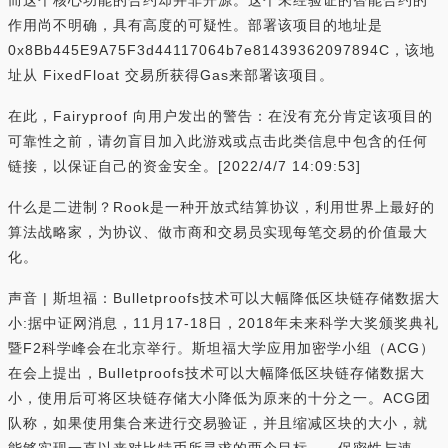
而这个核心功能的合约却并非开源。这个未经验证的智能合约的
作用尚不明确，具有高度的可疑性。部署该项目的地址是
0x8Bb445E9A75F3d44117064b7e81439362097894C，该地
址从 FixedFloat 交易所获得Gas来部署该项目。
在此，Fairyproof 向用户发出的警告：在没有充分肯定该项目的
可靠性之前，请勿盲目加入此游戏或点击此类信息中包含的任何
链接，以保证自己的资金安全。[2022/4/7 14:09:53]
什么是二进制？Rook是一种开放式结算协议，利用世界上最好的
算法战略家，为协议、做市商和交易员实现每笔交易的价值最大
化。
声音 | 斯坦福：Bulletproofs技术可以大幅降低区块链存储数据大
小:据中证网消息，11月17-18日，2018年未来科学大奖颁奖典礼
暨F2科学峰会在北京举行。斯坦福大学应用加密学小组（ACG）
在会上提出，Bulletproofs技术可以大幅降低区块链存储数据大
小，使用后可将区块链存储大小降低为原来的十分之一。ACG团
队称，如果使用集合来进行交易验证，并且缩减区块的大小，就