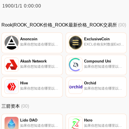
1900/1/1 0:00:00
Rook|ROOK_ROOK价格_ROOK最新价格_ROOK交易所
(00)
Anoncoin
ExclusiveCoin
如果你想知道在哪里以当前价格购买Anoncoin,目前交易{Anoncoin]股票的顶级加密货币交易所是FreiExchange。您可以在我们的加密货币交易所页面上找到其他列表。Anoncoin（ANC）是一种加密货币。用户可以通过挖掘过程生成ANC.
EXCL价格实时数据ExclusiveCoin（EXCL）是一种加密货币。用户可以通过挖掘过程生成EXCL。ExclusiveCoin的电流供应量为5851627。最近已知的ExclusiveCoin价格为0.00067136美元,在过去24小时内上涨了0.00.
Akash Network
Compound Uni
如果你想知道在哪里以当前价格购买Akash Network,目前交易{Akash Network]股票的顶级加密货币交易所是KuCoin、Gate.io、HuoAKT、Kraken和Crypto.com Exchange。您可以在我们的加密货币交易所页面上找到其他列表.
如果你想知道在哪里以当前价格购买Compound Uni,目前交易{Compound Uni]股票的顶级加密货币交易所是SushiSwap和Compound。您可以在我们的加密货币交易所页面上找到其他列表。Compound是一种为开发人员构建的算法自主利率协议,旨在解锁开放的金融应用程序.
Hive
Orchid
如果你想知道在哪里以当前价格购买Hive,目前交易{Hive]股票的顶级加密货币交易所是Binance、SuperEx、Gate.io、XT.COM和HuoHIVE。您可以在我们的加密货币交易所页面上找到其他列表.
如果你想知道在哪里以当前价格购买Orchid,目前交易{Orchid]股票的顶级加密货币交易所是Binance、OKX、Bitrue、CoinW和Bitget。您可以在我们的加密货币交易所页面上找到其他列表.
三箭资本
(00)
Lido DAO
Hxro
如果你想知道在哪里以当前价格购买Lido DAO,目前交易{Lido DAO]股票的顶级加密货币交易所是Binance、OKX、Deepcoin、BTCEX和Bitrue。您可以在我们的加密货币交易所页面上找到其他列表。丽都是什么？Lido是以太坊的一个流动性质押解决方案.
如果你想知道在哪里以当前价格购买Hxro,目前交易{Hxro]股票的顶级加密货币交易所是Uniswap（V3）、HotHXROt、Uniswap、SushiSwap和Jupiter。您可以在我们的加密货币交易所页面上找到其他列表。Hxro（HXRO）是一种加密货币,在以太坊平台上运行.