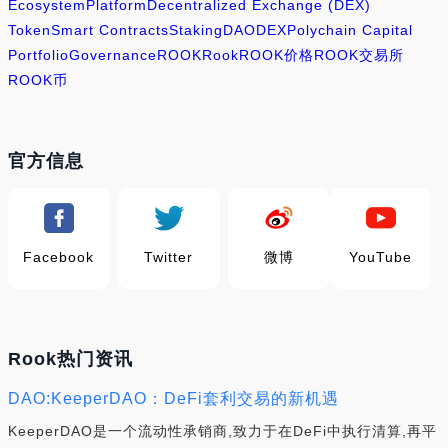
Ecosystem
Platform
Decentralized Exchange (DEX)
Token
Smart Contracts
Staking
DAO
DEX
Polychain Capital
Portfolio
Governance
ROOK
Rook
ROOK价格
ROOK交易所
ROOK币
官方信息
Facebook
Twitter
微博
YouTube
Rook热门资讯
DAO:KeeperDAO：DeFi套利交易的新机遇
KeeperDAO是一个流动性承销商,致力于在DeFi中执行清算,再平