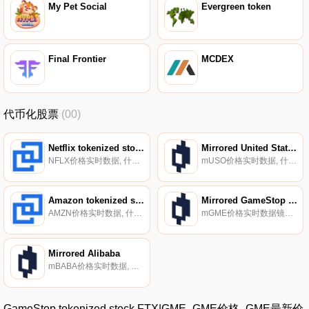
My Pet Social
Evergreen token
Final Frontier
MCDEX
代币化股票
(00)
Netflix tokenized stock Bittrex
Mirrored United States Oil Fund
NFLX价格实时数据, 什么是代币化股票？代币化股票是代表传统证券的代币化衍生品,尤其是在受监管交易所交易的上市公司的股票。代币化股票的主要好处包括对传统证券的部分所有权、全天候进入市场以及更大的流动性等等.
mUSO价格实时数据, 什么是mUSO？Mirrored United States Oil Fund（mUSO）是一种跟踪美国石油基金ETF价格的合成资产。它可以在镜像协议上铸造,该镜像协议参考由Band Protocol；去中心化的神谕网络.
Amazon tokenized stock Bittrex
Mirrored GameStop Corp
AMZN价格实时数据, 什么是代币化股票？代币化股票是代表传统证券的代币化衍生品,尤其是在受监管交易所交易的上市公司的股票。代币化股票的主要好处包括对传统证券的部分所有权、全天候进入市场以及更大的流动性等等.
mGME价格实时数据镜像GameStop（mGME）是一种跟踪GameStop股票价格的合成资产。它可以在镜像协议上铸造,该镜像协议参考由Band Protocol；去中心化的神谕网络。mGME以CW20和ERC20版本存在,可以分别在Terraswap和Uniswap上进行交易.
Mirrored Alibaba
mBABA价格实时数据, 什么是mBABA？Mirrored Alibaba（mBABA）是一种追踪阿里巴巴股票价格的合成资产。它可以在镜像协议上铸造,该镜像协议参考由Band Protocol；去中心化的神谕网络.
GameStop tokenized stock FTX|GME_GME价格_GME最新价