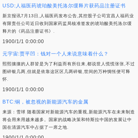
USD:人福医药琥珀酸美托洛尔缓释片获药品注册证书
新京报讯7月13日,人福医药发布公告,其控股子公司宜昌人福药业
有限责任公司近日收到国家药监局核准签发的琥珀酸美托洛尔缓
释片的《药品注册证书》.
1900/1/1 0:00:00
元宇宙:贾平凹：钱对一个人来说意味着什么？
熙熙攘攘的人群皆是为了利益而有所往来,都说世人慌慌张张,不过
图碎银几两,但就是依靠这区区几两碎银,世间的万种惆怅便可释
怀.
1900/1/1 0:00:00
BTC:铜，被忽视的新能源汽车的金属
来源：雪球 随着国家对新能源汽车的重视,新能源汽车在未来制造
将会用来用越来越多。国家的战略决策和特斯拉中国的发展让中
国在清源汽车中占据了一席之地.
1900/1/1 0:00:00