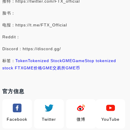
推特：https://twitter.com/FTX_official
脸书：
电报：https://t.me/FTX_Official
Reddit：
Discord：https://discord.gg/
标签：
Token
Tokenized Stock
GME
GameStop tokenized
stock FTX
GME价格
GME交易所
GME币
官方信息
Facebook
Twitter
微博
YouTube