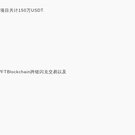
ct项目共计150万USDT.
TBlockchain跨链闪兑交易以及