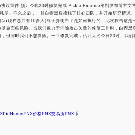
ckle协议组件 预计今晚23时修复完成:Pickle Finance刚刚发布博
355 DAI被耗尽。不久之后，一群白帽黑客接触了核心团队，并开始研究
(现在总共有10多人)终于弄明白了是如何执行的，此次攻击这是一种
他基金面临风险。当我们致力于消除攻击矢量的修复工作时，白帽黑
同时我们不想冒险。一旦修复完成，估计大约今日23时，我们将有更多的披露
X
FinNexus
FNX价格
FNX交易所
FNX币