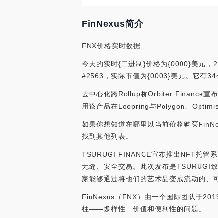
FinNexus简介
FNX价格实时数据
今天的实时{二进制}价格为{0000}美元，24
#2563，实际市值为{0003}美元。它有
去中心化跨Rollup桥Orbiter Finance
用该产品在Loopring与Polygon、Optim
如果你想知道在哪里以当前价格购买FinNe
找到其他列表。
TSURUGI FINANCE宣布推出NFT托
无缝、安全交易。此次发布是TSURUG
家能够通过将他们的艺术品变成流动的、可交易的和
FinNexus（FNX）由一个国际团队于
柱——多样性、价值和便利性的问题。