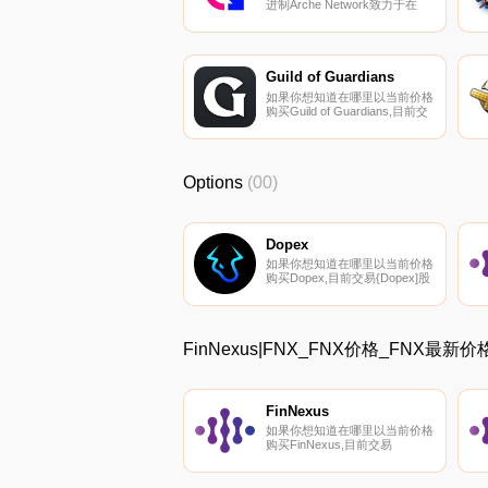
进制Arche Network致力于在
Metaverse中构建一个用户友好
的去中心化加密资产商店,采用
DPaaS（去中心化协议即服务）
服务架构,允许卖家在开放市场
的支持下创建IGO/INO和
Guild of Guardians
MysteryBox合同.
如果你想知道在哪里以当前价格
购买Guild of Guardians,目前交
易{Guild of Guardians]股票的顶
级加密货币交易所是OKX、
BTCEX、CoinTiger、BingX和
Uniswap（V3）。您可以在我们
Options
(00)
的加密货币交易所页面上找到其
他列表.
Dopex
如果你想知道在哪里以当前价格
购买Dopex,目前交易{Dopex]股
票的顶级加密货币交易所是
CoinW、ByDPXt、Bitget、
BingX和KuCoin。您可以在我们
的加密货币交易所页面上找到其
FinNexus|FNX_FNX价格_FNX最新
他列表.
FinNexus
如果你想知道在哪里以当前价格
购买FinNexus,目前交易
{FinNexus]股票的顶级加密货币
交易所是Wanswap。您可以在
我们的加密货币交易所页面上找