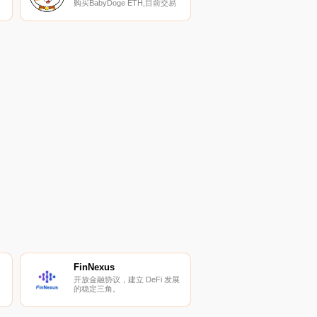
、
购买BabyDoge ETH,目前交易
{BabyDoge ETH]股票的顶级加
动
密货币交易所是Biconomy
Exchange、ProBit Global、
SecondBTC和
Uniswap（V2）。您可以在我们
的加密货币交易所页面上找到其
他列表.
FinNexus
开放金融协议，建立 DeFi 发展
的稳定三角。