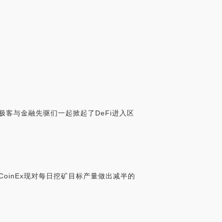
极客与金融先驱们一起掀起了DeFi进入区
CoinEx现对每日挖矿目标产量做出减半的