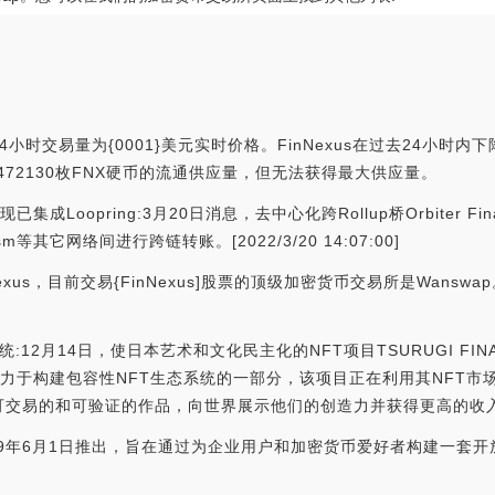
小时交易量为{0001}美元实时价格。FinNexus在过去24小时内下降了{
34472130枚FNX硬币的流通供应量，但无法获得最大供应量。
宣布现已集成Loopring:3月20日消息，去中心化跨Rollup桥Orbiter 
ism等其它网络间进行跨链转账。[2022/3/20 14:07:00]
xus，目前交易{FinNexus]股票的顶级加密货币交易所是Wans
管系统:12月14日，使日本艺术和文化民主化的NFT项目TSURUGI F
I致力于构建包容性NFT生态系统的一部分，该项目正在利用其NFT
可验证的作品，向世界展示他们的创造力并获得更高的收入。（bitcoini
2019年6月1日推出，旨在通过为企业用户和加密货币爱好者构建一套