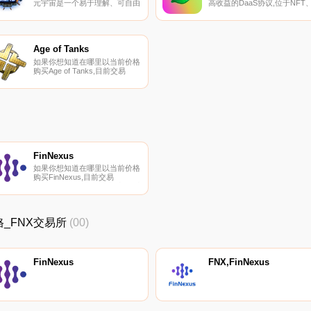
元宇宙是一个易于理解、可自由
高收益的DaaS协议,位于NFT
加入的多功能虚拟世界,用户可
DaaS和P2E的十字路口。我们
以在这里表达自己,体验新的生
的目标：通过游戏化为建立被
活方式,并探索将其创作货币化
收入带来欢乐。工艺釜。烹饪
的机会.
$ELXR.
Age of Tanks
如果你想知道在哪里以当前价格
购买Age of Tanks,目前交易
{Age of Tanks]股票的顶级加密
货币交易所是
PancakeSwap（V2）。您可以
在我们的加密货币交易所页面上
找到其他列表.
FinNexus
如果你想知道在哪里以当前价格
购买FinNexus,目前交易
{FinNexus]股票的顶级加密货币
交易所是Wanswap。您可以在
我们的加密货币交易所页面上找
到其他列表.
价格_FNX交易所
(00)
FinNexus
FNX,FinNexus