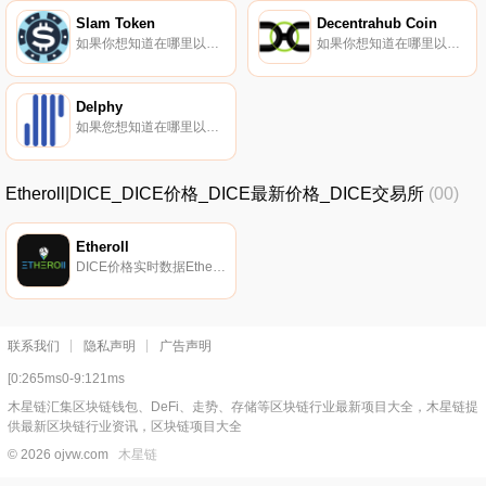
Slam Token
Decentrahub Coin
如果你想知道在哪里以当前价格购买Slam Token,目前交易{Slam Token]股票的顶级加密货币交易所是PancakeSwap（V2）。您可以在我们的加密货币交易所页面上找到其他列表。SLAM旨在创建一个从平台到创新的NFT收藏和应用程序的产品生态系统.
如果你想知道在哪里以当前价格购买Decentrahub Coin,目前交易{Decentrahub Coin]股票的顶级加密货币交易所是Finexbox。您可以在我们的加密货币交易所页面上找到其他列表。据称,用户不需要总是在线才能下注他们的胜利或主节点硬币,因为该系统采用了冷下注技术.
Delphy
如果您想知道在哪里以当前价格购买Delphy,目前交易｛DPYnname｝股票的顶级加密货币交易所是Gate.io。您可以在我们的加密货币交易所页面上找到其他交易所。Delphy（DPY）是一种加密货币,在以太坊平台上运行.
Etheroll|DICE_DICE价格_DICE最新价格_DICE交易所
(00)
Etheroll
DICE价格实时数据Etheroll（DICE）是一种加密货币,在以太坊平台上运行。Etheroll的电流供应为6017872.64879442,其中0在循环中。最近已知的Etheroll价格为26.52377743美元,在过去24小时内上涨了158.01美元.
联系我们
隐私声明
广告声明
[0:265ms0-9:121ms
木星链汇集区块链钱包、DeFi、走势、存储等区块链行业最新项目大全，木星链提
供最新区块链行业资讯，区块链项目大全
© 2026 ojvw.com
木星链