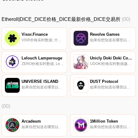
Etheroll|DICE_DICE价格_DICE最新价格_DICE交易所
(00)
Visor.Finance
Revolve Games
VISR价格实时数据, 什么是Visor？用于提供流动性的NFT智能金库。Visor设想了一个DeFi生态系统,在这个生态系统中,市场条件可以释放主权智能金库网络的流动性,通过无气体加密签名进出共享.
如果你想知道在哪里以当前价格购买Revolve Games,目前交易{Revolve Games]股票的顶级加密货币交易所是PancakeSwap（V2）和ApeSwap（BSC）。您可以在我们的加密货币交易所页面上找到其他列表.
Lelouch Lamperouge
Unicly Doki Doki Collection
ZERO价格实时数据, Lelouch Lamperouge是一个在Uniswap上交易的去中心化ERC-20项目。Lelouch的目标是开发自己的动漫元宇宙（包括NFT和NFT游戏）,由其0%税ETH代币支持.
UDOKI价格实时数据越来越多的官方Doki Doki NFT Doki是一个独一无二的NFT平台,将令人上瘾的Gachapon机器与数字艺术、收藏品和DeFi注相结合.
UNIVERSE ISLAND
DUST Protocol
如果你想知道在哪里以当前价格购买UNIVERSE ISLAND,目前交易{UNIVERSE ISLAND]股票的顶级加密货币交易所是PancakeSwap（V2）。您可以在我们的加密货币交易所页面上找到其他列表.
如果你想知道在哪里以当前价格购买DUST Protocol,目前交易{DUST Protocol]股票的顶级加密货币交易所是CoinTiger、Gate.io、CoinEx、Jupiter和Orca。您可以在我们的加密货币交易所页面上找到其他列表.
(00)
Arcadeum
1Million Token
如果你想知道在哪里以当前价格购买Arcadeum,目前交易{Arcadeum]股票的顶级加密货币交易所是BTCEX、BKEX、Uniswap（V3）（ArARCtrum）、Trader Joe V2（ArARCtlum）和KyberSwap Elastic（ArARCttrum）.
如果你想知道在哪里以当前价格购买1Million Token,目前交易{1Million Token]股票的顶级加密货币交易所是BITEXLIVE。您可以在我们的加密货币交易所页面上找到其他列表。1MILLION TOKEN旨在促进加密经济中的交易所交易和国际P2P交易.