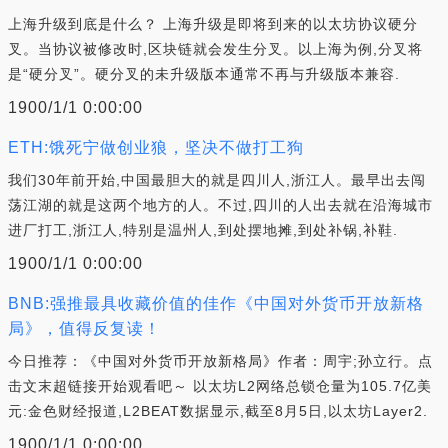
上海升级到底是什么？ 上海升级是即将到来的以太坊协议硬分
叉。当协议被修改时,区块链就会发生分叉。以上海为例,分叉将
是“硬分叉”。硬分叉的未升级版本通常不再与升级版本兼容.
1900/1/1 0:00:00
ETH:饿死宁做创业狼，坚决不做打工狗
我们30年前开始,中国最胆大的就是四川人,浙江人。最早出去闯
荡江湖的就是这两个地方的人。不过,四川的人出去就在沿海城市
进厂打工,浙江人,特别是温州人,到处摆地摊,到处补锅,补鞋.
1900/1/1 0:00:00
BNB:强推最具收藏价值的佳作《中国对外货币开放新格
局》，值得反复读！
今日推荐：《中国对外货币开放新格局》作者：周宇;孙立行。点
击文末超链接开始观看吧～ 以太坊L2网络总锁仓量为105.7亿美
元:金色财经报道,L2BEAT数据显示,截至8月5日,以太坊Layer2.
1900/1/1 0:00:00