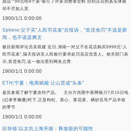
甜品”“99元吃8个菜”吸引了许多消费者尝鲜,但到店后的真实体验
却不尽如人意.
1900/1/1 0:00:00
Sphere:父子买“人民币花束”后投诉，“首违免罚”不该是新
闻，也不该是爽文
极目新闻评论员吴双建 近日,湖南一对父子在花店购买9999元“人
民币花束”,隔天投诉至人民银行要求处罚花店负责人。相关部门表
示,首违免罚,这一做法受到网友点赞.
1900/1/1 0:00:00
ETH:宁夏：电商赋能 让山货成“头条”
嘉宾参观了解宁夏农特产品。 主办方供图中新网银川7月15日电
(记者李佩珊)时下,正是枸杞、菜心、黄花菜、硒砂瓜等产品丰收
的季节.
1900/1/1 0:00:00
区块链:以太坊上海升级：释放新的可能性