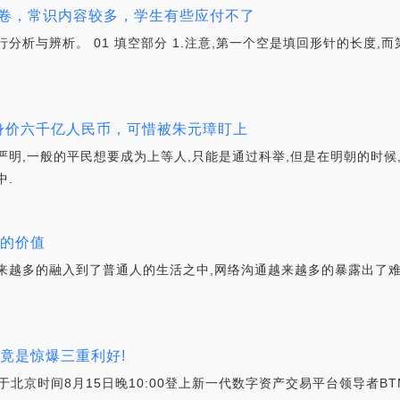
习卷，常识内容较多，学生有些应付不了
分析与辨析。 01 填空部分 1.注意,第一个空是填回形针的长度,
家身价六千亿人民币，可惜被朱元璋盯上
严明,一般的平民想要成为上等人,只能是通过科举,但是在明朝的时候
中.
动的价值
来越多的融入到了普通人的生活之中,网络沟通越来越多的暴露出了难
盘, 竟是惊爆三重利好!
a于北京时间8月15日晚10:00登上新一代数字资产交易平台领导者BTM