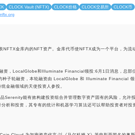
CK
CLOCK Vault (NFTX)
CLOCK价格
CLOCK交易所
CLOCK币
/nftx.org
代币，代表NFTX金库内的NFT资产。金库代币使NFTX成为一个平台，
资，LocalGlobe和Illuminate Financial领投:6月1日
种子轮融资，本轮融资由 LocalGlobe 和 Illuminate Financial 领投，I
Fi 和传统金融领域的天使投资人参投。
资产安全产品Serenity能有效构建投资组合并管理数字资产固有的风险，
行分析和投资，其专有的统计和机器学习算法还可以帮助投资者对投
公司 Coin Cloud 为加密资产代言:以《马尔科姆 X》等电影而闻名的奥