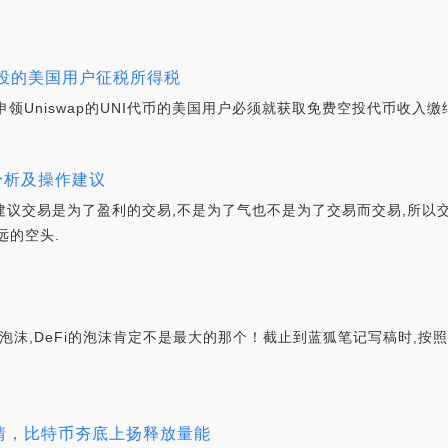
空投的美国用户征税所得税
道称,申领Uniswap的UNI代币的美国用户必须就获取免费空投代币收入缴
势分析及操作建议
作建议交易是为了盈利的交易,不是为了气也不是为了交易而交易,所
远的空头.
沫,DeFi的泡沫肯定不是最大的那个！截止到蓝狐笔记写稿时,按照Coi
行情，比特币夯底上扬释放量能