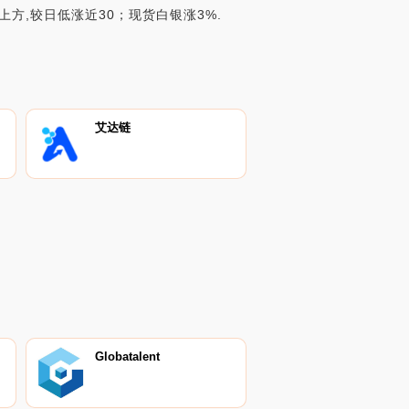
方,较日低涨近30；现货白银涨3%.
艾达链
Globatalent