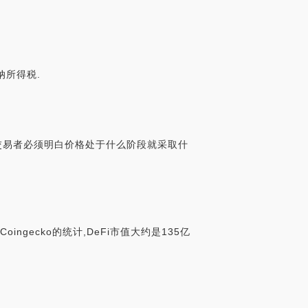
纳所得税.
以交易者必须明白价格处于什么阶段就采取什
ngecko的统计,DeFi市值大约是135亿