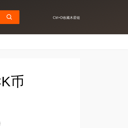
Ctrl+D收藏木星链
CK币
所