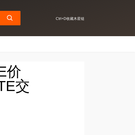
Ctrl+D收藏木星链
TE价
TE交