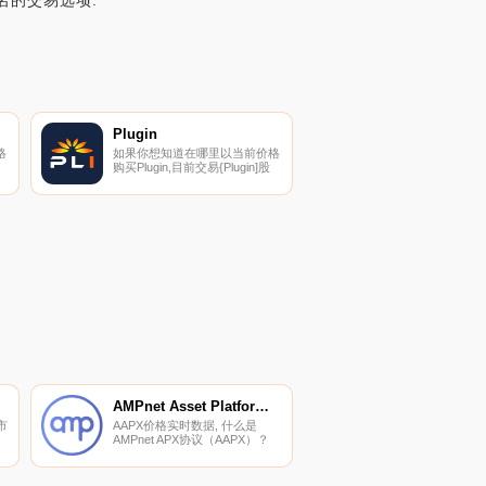
名的交易选项.
Plugin
格
如果你想知道在哪里以当前价格
购买Plugin,目前交易{Plugin]股
加
票的顶级加密货币交易所是
Bitrue、BitMart、XT.COM、
HitBTC和ProBit Global。您可以
密
在我们的加密货币交易所页面上
找到其他列表.
术
AMPnet Asset Platform and Exchange
市
AAPX价格实时数据, 什么是
AMPnet APX协议（AAPX）？
AMPnet APX协议是一个去中心
化和无信任的审计师系统,他们
和
正在验证真实世界的资产及其法