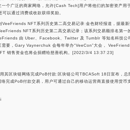
建立一个广泛的商家网络，允许{Cash Tech]用户将他们的加密资
用户还可以通过消费或收款获得奖励。
交，创VeeFriends NFT系列历史第二高交易记录:金色财经报道，据最新数据
eeFriends NFT系列历史第二高交易记录；该系列交易额排名第一的 NFT
eFriends 由 Uber、Facebook、Twitter 及 Tumblr 等知名科
要，Gary Vaynerchuk 会每年举办“VeeCon”大会， VeeFr
 销售资金也将会捐赠给慈善机构。[2022/3/4 13:37:23]
已使用其区块链网络完成PoB付款:区块链公司TBCASoft 18日宣布
完成PoB付款交易，用户可通过自己的移动运营商直接使用货币支付交易。
i