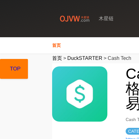
木星链
首页
首页
>
DuckSTARTER
>
Cash Tech
C
TOP
TOP
TOP
格
Cash
CAT