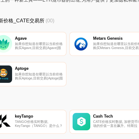
)网络上的一种新工具——ETH混币器的出现,为用户提供了更加隐私和匿
E最新价格_CATE交易所
(00)
Agave
Metars Genesis
如果你想知道在哪里以当前价格
如果你想知道在哪里以当前价
购买Agave,目前交易{Agave]股
购买Metars Genesis,目前交易
票的顶级加密货币交易所是
{Metars Genesis]股票的顶级
Swapr（Gnosis）、
密货币交易所是HuoMRS、
Honeyswap和
PancakeSwap（V2）和
Symmetric（XDAI）。您可以在
Indodax。您可以在我们的加
我们的加密货币交易所页面上找
货币交易所页面上找到其他列
Aptoge
到其他列表.
表。Metars是元宇宙世界中美
如果你想知道在哪里以当前价格
馆和宗教场所的结合体.
购买Aptoge,目前交易{Aptoge]股
票的顶级加密货币交易所是
Liquidswap。您可以在我们的加
密货币交易所页面上找到其他列
表。Aptoge是一个代币,定义了
Aptos连锁店的迷因爱好者群体,
尤其是狗狗爱好者.
keyTango
Cash Tech
TANGO价格实时数据,
CATE价格实时数据, 加密货币
KeyTango（TANGO）是什么？
场的价值一直在飙升。特斯拉
KeyTango于2021年2月18日推
（Tesla）、Square和
出测试版。其主要目标是让每个
MicroStrategy等企业已经获得
人都能进入去中心化金融
了比特币的大量配置。零售业