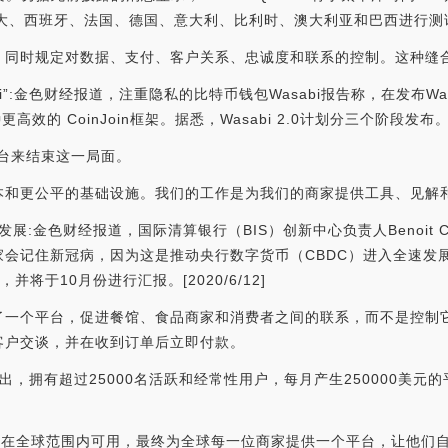
西班牙、法国、德国、意大利、比利时、澳大利亚和巴西进行测试。[2021
，同时规定对数据、支付、客户关系、忠诚度和联系的控制。这种缝
Sabi”:金色财经报道，注重隐私的比特币钱包Wasabi报告称，在发布Was
高效的 CoinJoin框架。据悉，Wasabi 2.0计划分三个阶段发布。[2021
平台来结束这一局面。
本和更公平的基础设施。我们的工作是为我们的商家提供工具、见解
发展:金色财经报道，国际清算银行（BIS）创新中心负责人Benoit 
会记住新冠病，因为这是推动央行数字货币（CBDC）进入全速发展的
将于10月份进行汇报。[2020/6/12]
了一个平台，促进餐馆、食品商家和消费者之间的联系，而不是控制
客户交谈，并在收到订单后立即付款。
推出，拥有超过25000名活跃和经常性用户，每月产生250000美
用程序将在全球范围内可用，最终为全球每一位商家提供一个平台，让他