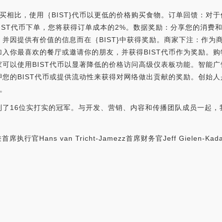
T购买相比，使用｛BIST}代币以更低的价格购买食物。订单回馈：对
BIST代币下单，您将获得订单成本的2%。数据奖励：分享您的消费
并因提供有价值的信息而在｛BIST}中获得奖励。商家下注：作为商
入你最喜欢的餐厅或邀请你的朋友，并获得BIST代币作为奖励。购
可以使用BIST代币以显著降低的价格访问高级仪表板功能。智能广
BIST代币或提供流动性来获得对网络做出贡献的奖励。创始人是谁？B
立。
到了16位实打实的冠军。与开发、营销、内容和传播团队成员一起，
首席执行官Hans van Tricht-Jamezz首席财务官Jeff Gielen-Kada