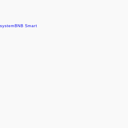
system
BNB Smart