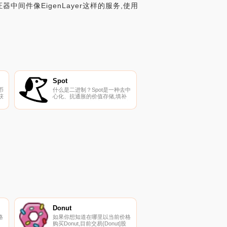
间件像EigenLayer这样的服务,使用
Spot
币
什么是二进制？Spot是一种去中
获
心化、抗通胀的价值存储,填补
了投机加密货币和美元替代品之
间的空白。它建立在Ampleforth
和Buttonwood协议之上,由
FORTH管理.
Donut
格
如果你想知道在哪里以当前价格
购买Donut,目前交易{Donut]股