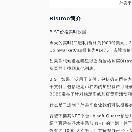
外卖平
Bistroo简介
BIST价格实时数据
今天的实时{二进制}价格为{0000}美元，2
CoinMarketCap排名为#1475，实际市
如果你想知道在哪里以当前价格购买Bistroo
所页面上找到其他列表。
BIS：如果广泛用于支付，包括稳定币在
于支付，包括稳定币在内的加密资产可能会
BCBS发布了针对稳定币或加密货币活动和更广泛
什么是二进制？外卖平台让我们可以很容
育碧下架其NFT平台Ubisoft Quartz预
绍了育碧在游戏中添加 NFT 的计划，并于本
仅有约 1000 人点赞，目前该视频已经下架。另