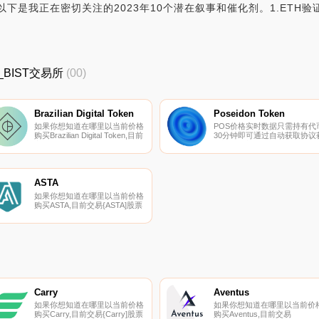
是我正在密切关注的2023年10个潜在叙事和催化剂。1.ETH验证器中
.
格_BIST交易所
(00)
Brazilian Digital Token
Poseidon Token
如果你想知道在哪里以当前价格
POS价格实时数据只需持有代
购买Brazilian Digital Token,目前
30分钟即可通过自动获取协议
交易{Brazilian Digital Token]股
得被动收入.
票的顶级加密货币交易所是
BitForex和NovaDAX。您可以在
我们的加密货币交易所页面上找
到其他列表.
ASTA
如果你想知道在哪里以当前价格
购买ASTA,目前交易{ASTA]股票
的顶级加密货币交易所是
XT.COM、BitForex、ProBit
Global、PancakeSwap（V2）
和ApeSwap（BSC）。您可以
在我们的加密货币交易所页面上
找到其他列表.
Carry
Aventus
如果你想知道在哪里以当前价格
如果你想知道在哪里以当前价
购买Carry,目前交易{Carry]股票
购买Aventus,目前交易