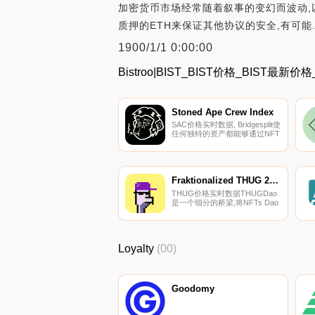
加密货币市场经常随着叙事的变幻而波动,以下
质押的ETH来保证其他协议的安全,有可能
1900/1/1 0:00:00
Bistroo|BIST_BIST价格_BIST最新价
Stoned Ape Crew Index
SAC价格实时数据, Bridgesplit使
任何独特的资产都能够通过NFT
抵押贷款、指数等实现流动性和
收益生成。从市场到游戏的应用
程序都受益于Bridgesplit协议。
$SAC是非常流行的“"；石猿船
员”"；NFT系列.
Fraktionalized THUG 2856
THUG价格实时数据THUGDao
是一个细分的桥梁,将NFTs Dao
代币和｛THUG}Dao市场分离.
Loyalty
(00)
Goodomy