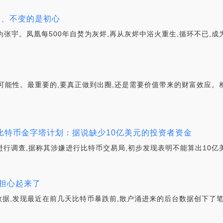
规则、不变的是初心
者为张宇。凤凰每500年自焚为灰烬,再从灰烬中浴火重生,循环不已,成
可能性。最重要的,要真正做到出圈,还是需要价值带来的财富效应。
的比特币金字塔计划：据说缺少10亿美元的投资者资金
ar进行调查,据称其涉嫌进行比特币交易局,初步发现表明不能算出10亿
担心起来了
据,发现最近在前几天比特币暴跌前,散户涌进来的后台数据创下了