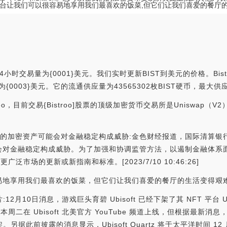
台让我们可以很容易地享用我们最喜欢的饭菜,但它们让我们喜爱的餐厅的
4小时交易量为{0001}美元。我们实时更新BIST到美元的价格。Bist
值为{0003}美元。它的流通供应量为43565302枚BIST硬币，最大供应量
，目前交易{Bistroo]股票的顶级加密货币交易所是Uniswap（V2
内的加密资产可能会对金融稳定构成威胁:金色财经报道，国际清算银
对金融稳定构成威胁。为了加强和协调监管方法，以遏制金融体系面临的
市场的更新或新指南和标准。[2023/7/10 10:46:26]
易地享用我们最喜欢的饭菜，但它们让我们喜爱的餐厅的生活变得艰
告片:12月10日消息，游戏巨头育碧 Ubisoft 已经下架了其 NFT 平台 U
周二在 Ubisoft 北美官方 YouTube 频道上线，但根据最新消
据此前披露的消息显示，Ubisoft Quartz 将于太平洋时间 12 月