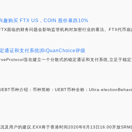
兴趣购买 FTX US，COIN 股价暴跌10%
表示,FTX面临的财务问题会影响监管机构对加密行业的看法。FTX代币
的稳定通证和支付系统|BiQuanChoice评级
势ReserveProtocol旨在建立一个分散式的稳定通证和支付系统,立
币种介绍：币种简称：UEBT币种全称：Ultra-electionBehavio
况及用户的建议,EXX将于香港时间2020年8月13日16:00开放SR