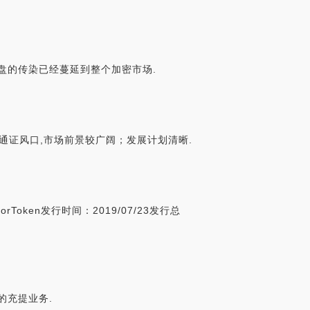
崩盘的传染已经蔓延到整个加密市场.
足于稳定通证风口,市场前景较广阔；发展计划清晰.
rToken发行时间：2019/07/23发行总
M的充提业务.