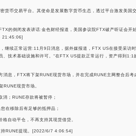
监管的加密货币交易平台。其使命是发展数字货币生态，透过平台激发美
FTX的倒闭发表讲话:金色财经报道，美国参议院FTX破产听证会开
1:45:06]
，继续正常运营:11月9日消息，据外媒报道，FTX US在接受采访
、技术基础设施和许可。“在FTX US提款正常运行，资产得到1:
据官方消息，FTX将下架RUNE现货市场，并在完成RUNE主网整合后
)下架RUNE现货市场。
将被取消；RUNE存款将被暂停；
保您在移除后有足够的抵押品；
数价格自动平仓，不再支持其现货借贷。
E提现。[2022/6/7 4:06:54]