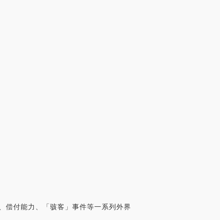
计「后门」、偿付能力、「骇客」事件等一系列外界