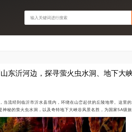
来到山东沂河边，探寻萤火虫水洞、地下大
，当流经到临沂市沂水县境内，环绕在山峦起伏的丘陵地带。这里的
就是神秘的萤火虫水洞，以及奇特地下大峽谷风景名胜，为国家5A级