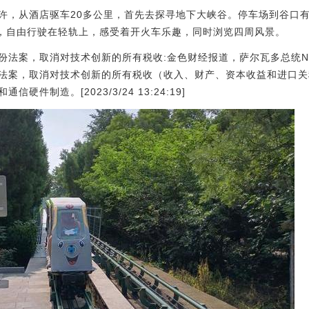
许，从酒店驱车20多公里，首先去探寻地下大峡谷。停车场到谷口有
车，自由行驶在轻轨上，感受着开火车乐趣，同时浏览四周风景。
法案，取消对技术创新的所有税收:金色财经报道，萨尔瓦多总统Nayi
法案，取消对技术创新的所有税收（收入、财产、资本收益和进口关
件制造。[2023/3/24 13:24:19]