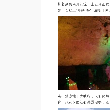
带着余兴离开漂流，走进真正意
光，石壁上“巫峡”等字清晰可
走出清凉地下大峡谷，人们仍然
背，想到前面还有美景召唤，还