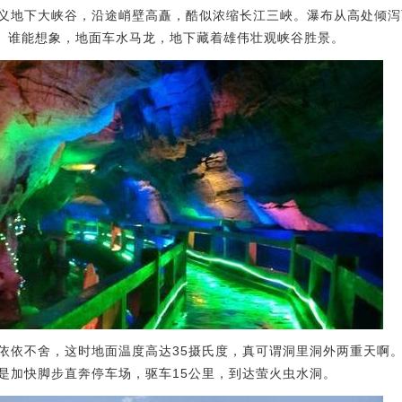
义地下大峡谷，沿途峭壁高矗，酷似浓缩长江三峽。瀑布从高处倾泻
见。谁能想象，地面车水马龙，地下藏着雄伟壮观峡谷胜景。
依依不舍，这时地面温度高达35摄氏度，真可谓洞里洞外两重天啊
是加快脚步直奔停车场，驱车15公里，到达萤火虫水洞。