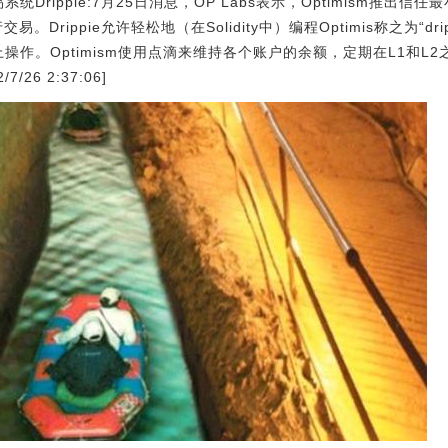
易系统Drippie:7月25日消息，OP Labs表示，Optimism推
易。Drippie允许轻松地（在Solidity中）编程Optimis称之为“d
链上操作。Optimism使用点滴来维持各个账户的余额，定期在L1和
/26 2:37:06]