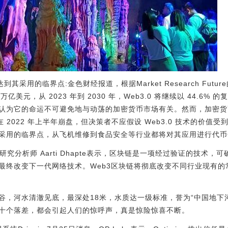
快达到其采用的临界点:金色财经报道，根据Market Research Future
美元，从 2023 年到 2030 年，Web3.0 将继续以 44.6% 
认为它的命运不可避免地与动荡的加密货币市场有关。然而，加密货
币在 2022 年上半年崩盘，但决策者不应假设 Web3.0 技术的价
到其采用的临界点，从飞机维修到食品安全等行业都将对其应用进行代
ure 高级研究分析师 Aarti Dhapte表示，区块链是一项经过验证的技术
终改变下一代网络技术。Web3区块链将彻底改变不同行业现有的常规流
谷，河水清澈见底，最深处18米，水质达一级标准，誉为“中国地下
十个落差，都会引起人们的惊呼声，真是惊险惊喜不断。