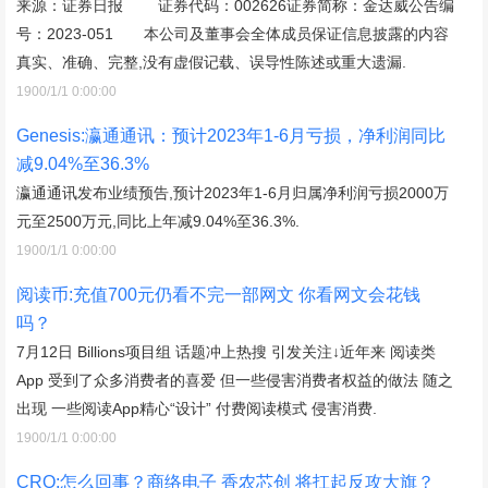
来源：证券日报 证券代码：002626证券简称：金达威公告编
号：2023-051 本公司及董事会全体成员保证信息披露的内容
真实、准确、完整,没有虚假记载、误导性陈述或重大遗漏.
1900/1/1 0:00:00
Genesis:瀛通通讯：预计2023年1-6月亏损，净利润同比
减9.04%至36.3%
瀛通通讯发布业绩预告,预计2023年1-6月归属净利润亏损2000万
元至2500万元,同比上年减9.04%至36.3%.
1900/1/1 0:00:00
阅读币:充值700元仍看不完一部网文 你看网文会花钱
吗？
7月12日 Billions项目组 话题冲上热搜 引发关注↓近年来 阅读类
App 受到了众多消费者的喜爱 但一些侵害消费者权益的做法 随之
出现 一些阅读App精心“设计” 付费阅读模式 侵害消费.
1900/1/1 0:00:00
CRO:怎么回事？商络电子 香农芯创 将扛起反攻大旗？