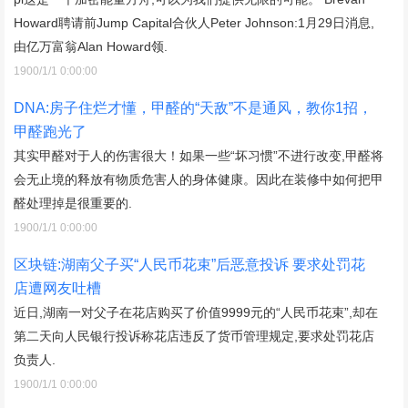
Howard聘请前Jump Capital合伙人Peter Johnson:1月29日消息,
由亿万富翁Alan Howard领.
1900/1/1 0:00:00
DNA:房子住烂才懂，甲醛的“天敌”不是通风，教你1招，
甲醛跑光了
其实甲醛对于人的伤害很大！如果一些“坏习惯”不进行改变,甲醛将
会无止境的释放有物质危害人的身体健康。因此在装修中如何把甲
醛处理掉是很重要的.
1900/1/1 0:00:00
区块链:湖南父子买“人民币花束”后恶意投诉 要求处罚花
店遭网友吐槽
近日,湖南一对父子在花店购买了价值9999元的“人民币花束”,却在
第二天向人民银行投诉称花店违反了货币管理规定,要求处罚花店
负责人.
1900/1/1 0:00:00