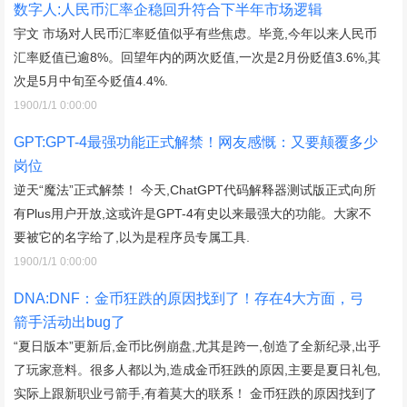
数字人:人民币汇率企稳回升符合下半年市场逻辑
宇文 市场对人民币汇率贬值似乎有些焦虑。毕竟,今年以来人民币
汇率贬值已逾8%。回望年内的两次贬值,一次是2月份贬值3.6%,其
次是5月中旬至今贬值4.4%.
1900/1/1 0:00:00
GPT:GPT-4最强功能正式解禁！网友感慨：又要颠覆多少
岗位
逆天“魔法”正式解禁！ 今天,ChatGPT代码解释器测试版正式向所
有Plus用户开放,这或许是GPT-4有史以来最强大的功能。大家不
要被它的名字给了,以为是程序员专属工具.
1900/1/1 0:00:00
DNA:DNF：金币狂跌的原因找到了！存在4大方面，弓
箭手活动出bug了
“夏日版本”更新后,金币比例崩盘,尤其是跨一,创造了全新纪录,出乎
了玩家意料。很多人都以为,造成金币狂跌的原因,主要是夏日礼包,
实际上跟新职业弓箭手,有着莫大的联系！ 金币狂跌的原因找到了