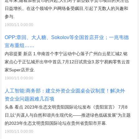
近年来,随着加密货币的兴起,人们对于新型数字货币项目的关注也
日益增长。在这个领域中,Pi网络备受瞩目,引起了无数人的兴趣和
参与.
1900/1/1 0:00:00
OPP:章回、大人糖、Sokolov等全国首店开业；一兆韦德
宣布重组……
内容提要 新店 1.华南首个李宁运动中心落子广州白云星汇城2.铭
家点心于正弘城开出华中首店,7月12日试营业3.苏宁易购零售云首
家Super店开业.
1900/1/1 0:00:00
人工智能:商务部：建立外资企业圆桌会议制度！解决外
资企业问题困难几百项
头条 看点 2023年生态文明贵阳国际论坛发布《贵阳宣言》 7月8
日,以“共谋人与自然和谐共生现代化——推进绿色低碳发展”为主题
的2023年生态文明贵阳国际论坛在贵州省贵阳市开幕.
1900/1/1 0:00:00