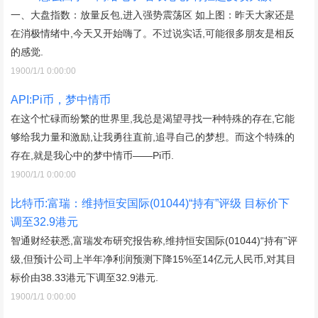
一、大盘指数：放量反包,进入强势震荡区 如上图：昨天大家还是
在消极情绪中,今天又开始嗨了。不过说实话,可能很多朋友是相反
的感觉.
1900/1/1 0:00:00
API:Pi币，梦中情币
在这个忙碌而纷繁的世界里,我总是渴望寻找一种特殊的存在,它能
够给我力量和激励,让我勇往直前,追寻自己的梦想。而这个特殊的
存在,就是我心中的梦中情币——Pi币.
1900/1/1 0:00:00
比特币:富瑞：维持恒安国际(01044)“持有”评级 目标价下
调至32.9港元
智通财经获悉,富瑞发布研究报告称,维持恒安国际(01044)“持有”评
级,但预计公司上半年净利润预测下降15%至14亿元人民币,对其目
标价由38.33港元下调至32.9港元.
1900/1/1 0:00:00