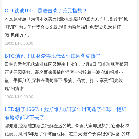
CPI:跌破100！是谁击溃了美元指数？
本文原标题《为何本次美元指数能跌破100点大关？》,首发于“见
闻VIP”,为见闻付费会员文章,现作为粉丝福利免费试读,欢迎订
阅“见闻VIP”.
1900/1/1 0:00:00
BTC:真甜！田林爱善现代农业庄园葡萄熟了
田林县爱善现代农业庄园又迎来丰收年。7月8日,阳光玫瑰葡萄园
正式开园采摘。慕名而来采摘的游客一波接着一波,他们提着小
篮、手握剪刀,穿梭在葡萄藤下,采摘、品尝、打卡,享受“阳光玫
瑰”的清甜.
1900/1/1 0:00:00
LED:砸了166亿！拉斯维加斯花6年时间造了个球，把所
有地标都比下去了
都知道,拉斯维加斯是纸醉金迷的城。然而大家却没想到,它会花23
亿美元,耗时6年建了个球当地标。在白天,这个长得很像“麻圆”的球