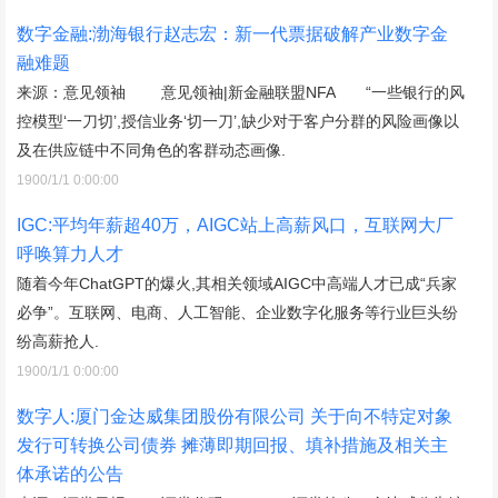
数字金融:渤海银行赵志宏：新一代票据破解产业数字金
融难题
来源：意见领袖 意见领袖|新金融联盟NFA “一些银行的风
控模型‘一刀切’,授信业务‘切一刀’,缺少对于客户分群的风险画像以
及在供应链中不同角色的客群动态画像.
1900/1/1 0:00:00
IGC:平均年薪超40万，AIGC站上高薪风口，互联网大厂
呼唤算力人才
随着今年ChatGPT的爆火,其相关领域AIGC中高端人才已成“兵家
必争”。互联网、电商、人工智能、企业数字化服务等行业巨头纷
纷高薪抢人.
1900/1/1 0:00:00
数字人:厦门金达威集团股份有限公司 关于向不特定对象
发行可转换公司债券 摊薄即期回报、填补措施及相关主
体承诺的公告