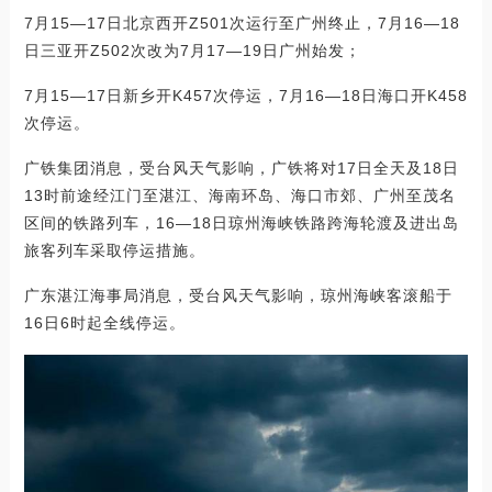
7月15—17日北京西开Z501次运行至广州终止，7月16—18
日三亚开Z502次改为7月17—19日广州始发；
7月15—17日新乡开K457次停运，7月16—18日海口开K458
次停运。
广铁集团消息，受台风天气影响，广铁将对17日全天及18日
13时前途经江门至湛江、海南环岛、海口市郊、广州至茂名
区间的铁路列车，16—18日琼州海峡铁路跨海轮渡及进出岛
旅客列车采取停运措施。
广东湛江海事局消息，受台风天气影响，琼州海峡客滚船于
16日6时起全线停运。