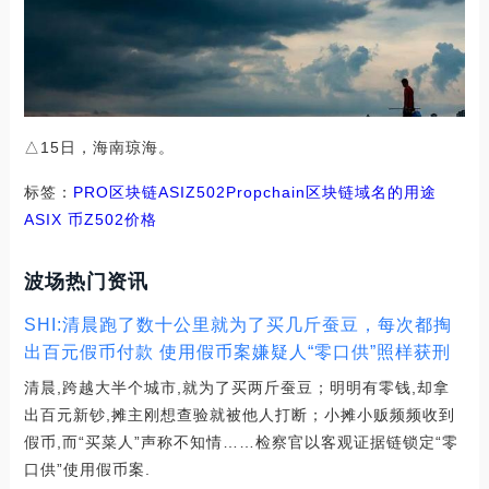
△15日，海南琼海。
标签：
PRO
区块链
ASI
Z502
Propchain
区块链域名的用途
ASIX 币
Z502价格
波场热门资讯
SHI:清晨跑了数十公里就为了买几斤蚕豆，每次都掏
出百元假币付款 使用假币案嫌疑人“零口供”照样获刑
清晨,跨越大半个城市,就为了买两斤蚕豆；明明有零钱,却拿
出百元新钞,摊主刚想查验就被他人打断；小摊小贩频频收到
假币,而“买菜人”声称不知情……检察官以客观证据链锁定“零
口供”使用假币案.