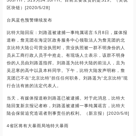
30J/TH，S19为34.5J/TH。目前主要发货的是S19。（吴说
区块链）[2020/5/28]
台风蓝色预警继续发布
比特大陆回应：刘路遥被逮捕一事纯属谣言:5月8日，媒体报
道称，詹克团在海淀区政务服务中心领取法人为詹克团的北
京比特大陆公司营业执照时，营业执照被一群不明身份的人
员从工商行政人员手中抢走。有现场人士表示，该群不明身
份的人员由刘路遥指挥。刘路遥为比特大陆的前法人，且为
吴忌寒的高中以及本科同学。下午，比特大陆发声明称，詹
克团已不在“北京比特”担任任何职务。刘路遥为“北京比特”现
行合法有效的法定代表人。
当天，有媒体报道称刘路遥已被逮捕。对于此消息，比特大
陆回复新京报记者称，刘路遥被逮捕一事纯属谣言，比特大
陆会保留追究造谣者刑事责任的权利。（新京报）[2020/5/8]
4省区将有大暴雨局地特大暴雨