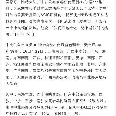
吴忌寒：比特大陆并未在公布前秘密使用新矿机:据ccn消
息，吴忌寒在接受财富杂志的采访时明确否认了比特大陆在
对外出售其新开发的ASIC矿机前，秘密使用新设备挖矿长达
数月的传闻。吴忌寒表示这一传闻从来没有发生过，但曾有
一个小规模的测试。他说：”我们不这样做，这不是我们的战
略。”[2018/6/9]
中央气象台今天06时继续发布台风蓝色预警：受台风“泰
利”影响，16日至19日，云南南部、广西中南部、广东、海
南、湖南南部、江西、福建西部和南部、安徽中南部、江
苏、浙江西部和西藏东南部等地有大雨或暴雨，其中广东南
部、广西南部、海南岛和云南东南部等地的部分地区有大暴
雨，广东西南部沿海、广西南部沿海、海南岛中北部局地特
大暴雨。
其中，南海大部、巴士海峡西部、广东中部东部沿海、西
沙、中沙、东沙、南沙及黄岩岛附近海面将有6～7级大风，
南海中北部部分海域风力有8～9级，台风中心经过的海域和
岛屿附近风力有10～12级，阵风13～14级。