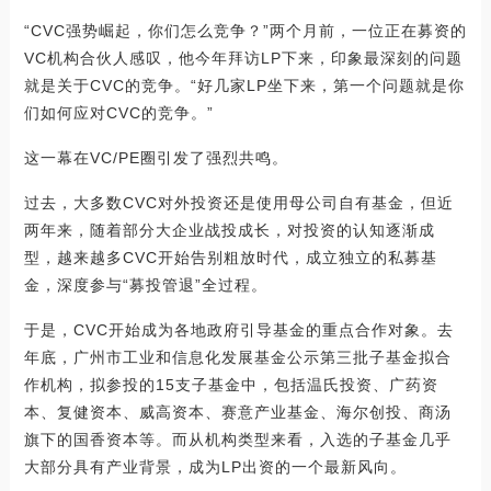
“CVC强势崛起，你们怎么竞争？”两个月前，一位正在募资的
VC机构合伙人感叹，他今年拜访LP下来，印象最深刻的问题
就是关于CVC的竞争。“好几家LP坐下来，第一个问题就是你
们如何应对CVC的竞争。”
这一幕在VC/PE圈引发了强烈共鸣。
过去，大多数CVC对外投资还是使用母公司自有基金，但近
两年来，随着部分大企业战投成长，对投资的认知逐渐成
型，越来越多CVC开始告别粗放时代，成立独立的私募基
金，深度参与“募投管退”全过程。
于是，CVC开始成为各地政府引导基金的重点合作对象。去
年底，广州市工业和信息化发展基金公示第三批子基金拟合
作机构，拟参投的15支子基金中，包括温氏投资、广药资
本、复健资本、威高资本、赛意产业基金、海尔创投、商汤
旗下的国香资本等。而从机构类型来看，入选的子基金几乎
大部分具有产业背景，成为LP出资的一个最新风向。