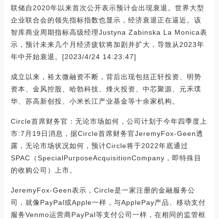
联储自2020年以来首次公开表示预计会出现衰退。世界大型
企业联合会的领先指标指数也显示，经济衰退正在逼近。该
智库商业周期指标高级经理Justyna Zabinska La Monica表
示，预计未来几个月经济疲软将加剧并扩大，导致从2023年
年中开始衰退。[2023/4/24 14:23:47]
成立以来，裕太微融资不断，背后出现包括正轩投资、明势
资本、金风控股、哈勃科技、烽火投资、中芯聚源、元禾璞
华、苏高新创投、小米长江产业基金等十余家机构。
Circle首席财务官：无论市场如何，公司计划于今年四季度上
市:7月19日消息，据Circle首席财务官JeremyFox-Geen透
露，无论市场状况如何，预计Circle将于2022年底通过
SPAC（SpecialPurposeAcquisitionCompany，即特殊目
的收购公司）上市。
JeremyFox-Geen表示，Circle是一家注册的金融服务公
司，就像PayPal或Apple一样，与ApplePay产品、移动支付
服务Venmo运营商PayPal等支付公司一样，在相同的监管框