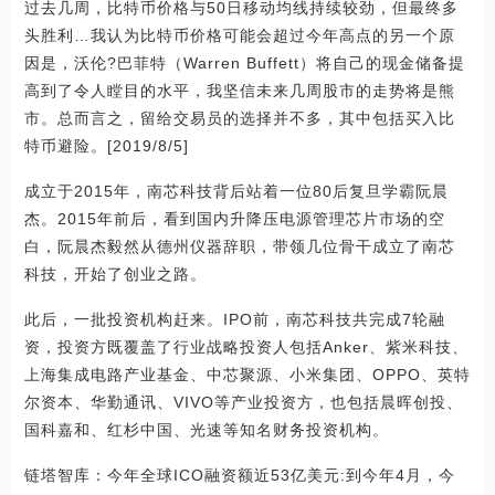
过去几周，比特币价格与50日移动均线持续较劲，但最终多
头胜利…我认为比特币价格可能会超过今年高点的另一个原
因是，沃伦?巴菲特（Warren Buffett）将自己的现金储备提
高到了令人瞠目的水平，我坚信未来几周股市的走势将是熊
市。总而言之，留给交易员的选择并不多，其中包括买入比
特币避险。[2019/8/5]
成立于2015年，南芯科技背后站着一位80后复旦学霸阮晨
杰。2015年前后，看到国内升降压电源管理芯片市场的空
白，阮晨杰毅然从德州仪器辞职，带领几位骨干成立了南芯
科技，开始了创业之路。
此后，一批投资机构赶来。IPO前，南芯科技共完成7轮融
资，投资方既覆盖了行业战略投资人包括Anker、紫米科技、
上海集成电路产业基金、中芯聚源、小米集团、OPPO、英特
尔资本、华勤通讯、VIVO等产业投资方，也包括晨晖创投、
国科嘉和、红杉中国、光速等知名财务投资机构。
链塔智库：今年全球ICO融资额近53亿美元:到今年4月，今