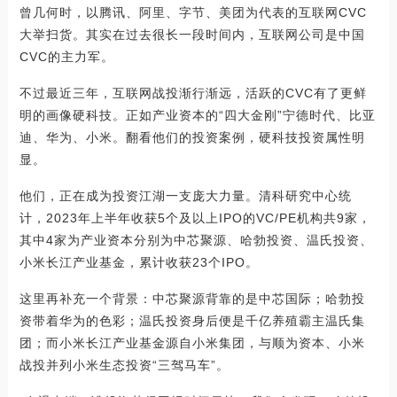
曾几何时，以腾讯、阿里、字节、美团为代表的互联网CVC
大举扫货。其实在过去很长一段时间内，互联网公司是中国
CVC的主力军。
不过最近三年，互联网战投渐行渐远，活跃的CVC有了更鲜
明的画像硬科技。正如产业资本的“四大金刚”宁德时代、比亚
迪、华为、小米。翻看他们的投资案例，硬科技投资属性明
显。
他们，正在成为投资江湖一支庞大力量。清科研究中心统
计，2023年上半年收获5个及以上IPO的VC/PE机构共9家，
其中4家为产业资本分别为中芯聚源、哈勃投资、温氏投资、
小米长江产业基金，累计收获23个IPO。
这里再补充一个背景：中芯聚源背靠的是中芯国际；哈勃投
资带着华为的色彩；温氏投资身后便是千亿养殖霸主温氏集
团；而小米长江产业基金源自小米集团，与顺为资本、小米
战投并列小米生态投资“三驾马车”。