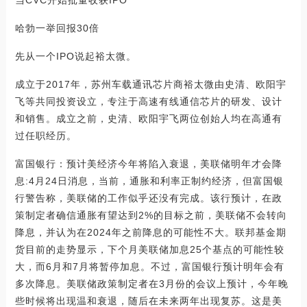
哈勃一举回报30倍
先从一个IPO说起裕太微。
成立于2017年，苏州车载通讯芯片商裕太微由史清、欧阳宇
飞等共同投资设立，专注于高速有线通信芯片的研发、设计
和销售。成立之前，史清、欧阳宇飞两位创始人均在高通有
过任职经历。
富国银行：预计美经济今年将陷入衰退，美联储明年才会降
息:4月24日消息，当前，通胀和利率正制约经济，但富国银
行警告称，美联储的工作似乎还没有完成。该行预计，在政
策制定者确信通胀有望达到2%的目标之前，美联储不会转向
降息，并认为在2024年之前降息的可能性不大。联邦基金期
货目前的走势显示，下个月美联储加息25个基点的可能性较
大，而6月和7月将暂停加息。不过，富国银行预计明年会有
多次降息。美联储政策制定者在3月份的会议上预计，今年晚
些时候将出现温和衰退，随后在未来两年出现复苏。这是美