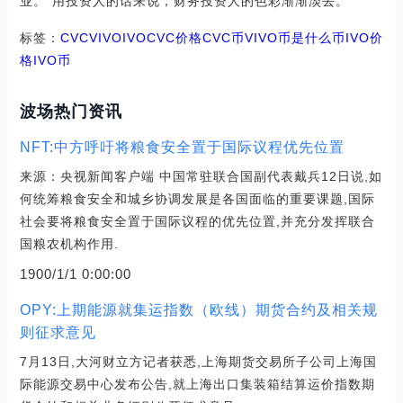
业。”用投资人的话来说，财务投资人的色彩渐渐淡去。
标签：
CVC
VIVO
IVOCVC价格
CVC币
VIVO币是什么币IVO价
格
IVO币
波场热门资讯
NFT:中方呼吁将粮食安全置于国际议程优先位置
来源：央视新闻客户端 中国常驻联合国副代表戴兵12日说,如
何统筹粮食安全和城乡协调发展是各国面临的重要课题,国际
社会要将粮食安全置于国际议程的优先位置,并充分发挥联合
国粮农机构作用.
1900/1/1 0:00:00
OPY:上期能源就集运指数（欧线）期货合约及相关规
则征求意见
7月13日,大河财立方记者获悉,上海期货交易所子公司上海国
际能源交易中心发布公告,就上海出口集装箱结算运价指数期