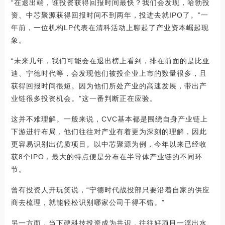
“在退出端，谁投资获得回报时间最快？我们会发现，哈勃投
资、中芯聚源获得回报时间不到两年，投进去就IPO了。”一
年前，一位机构LP代表在清科活动上聊起了产业资本崛起现
象。
“未来几年，我们可能会在退出榜上看到，排在前面的是比亚
迪、宁德时代等，会发现他们被投企业上市的数量很多，且
获得回报时间很短。因为他们所处产业的高速发展，带出产
业链很多投资机会。”这一番判断正在应验。
这并不难理解。一般来说，CVC基本都是围绕自身产业链上
下游进行布局，他们往往对产业有着更为深刻的理解，因此
更容易识别出优质项目。以中芯聚源为例，今年以来已经收
获8个IPO，最大的特点便是分布在半导体产业链的不同环
节。
曾有投资人开玩笑说，“宁德时代战投部只要沿着自家的供应
商去梳理，就能轻松识别哪家公司干得不错。”
另一方面，当下硬科技投资成为共识，往往好项目一浮出水