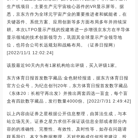
生产线项目，主要生产元宇宙核心器件的VR显示屏等。据
悉，京东方作为全球元宇宙产业的重要推进者和赋能者，在
关键器件、系统方案、应用创新等多方面布局多年并持续深
耕。本次LTPO显示产线的投建将进一步增强京东方在半导体
显示领域的技术创新领导力，巩固其全球显示产业领导地
位，也符合公司长远规划和战略布局。（证券日报网）
[2022/11/1 12:02:24]
该股最近90天内共有1家机构给出评级，买入评级1家。
东方体育日报首发数字藏品:金色财经报道，据东方体育日报
官方公众号，为纪念创刊20年，东方体育日报首发数字藏品
《东体20：长相守再出发》并推出两套四选一盲盒，每个盲
盒有四款数字藏品，发行数量4000份。[2022/7/31 2:49:42]
以上内容由证券之星根据公开信息整理，由算法生成，与本
站立场无关。证券之星力求但不保证该信息全部或者部分内
容的的准确性、完整性、有效性、及时性等，如存在问题请
联系我们。本文为数据整理，不对您构成任何投资建议，投