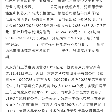
也已经批量应用于工业机器人，未来也将显著受益于机器人
行业的高速发展。 公司特种线缆产品广泛应用于新
能源和机器人等高成长性领域。根据公司最新年报和季报，
以及公司历史产品销量和价格，我们做出如下盈利预测。预
计公司2023/2024/2025年营业收入分别为25.4/35.2/47.7亿
元；预计归母净利润分别为2.1/3.2/4.3亿元；EPS分别为
2.16/3.34/4.41元；对应PE分别为30/19/15倍，给予“增
持”评级。 产能扩张和释放进程不及预期； 新能
源汽车用线缆需求不及预期； 光伏用线缆需求不及预
期。
京东方前三季度实现营收1327亿元，投资布局元宇宙新赛
道:11月1日消息，近日，京东方科技集团股份有限公司（京
东方A：000725；京东方B：200725）发布2022年第三季度
报告，前三季度公司实现营业收入1327.44亿元，实现归属于
上市公司股东净利润52.91亿元。同时京东方也对外发布了
LTPO产线投建公告。公告表示，为进一步强化布局正在高速
发展的“元宇宙”市场，京东方拟投资290亿元在北京建设采用
LTPO（低温多晶氧化物）技术的第6代新型半导体显示器件