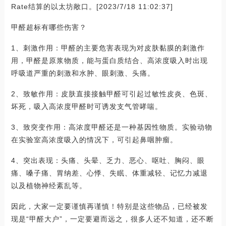
Rate结算的以太坊敞口。[2023/7/18 11:02:37]
甲醛超标有哪些伤害？
1、刺激作用：甲醛的主要危害表现为对皮肤黏膜的刺激作
用，甲醛是原浆物质，能与蛋白质结合、高浓度吸入时出现
呼吸道严重的刺激和水肿、眼刺激、头痛。
2、致敏作用：皮肤直接接触甲醛可引起过敏性皮炎、色斑、
坏死，吸入高浓度甲醛时可诱发支气管哮喘。
3、致突变作用：高浓度甲醛还是一种基因性物质。实验动物
在实验室高浓度吸入的情况下，可引起鼻咽肿瘤。
4、突出表现：头痛、头晕、乏力、恶心、呕吐、胸闷、眼
痛、嗓子痛、胃纳差、心悸、失眠、体重减轻、记忆力减退
以及植物神经紊乱等。
因此，大家一定要谨慎再谨慎！特别是这些物品，已经被发
现是“甲醛大户”，一定要避而远之，很多人还不知道，还不断