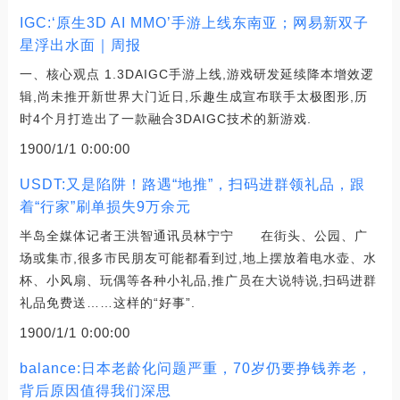
IGC:‘原生3D AI MMO’手游上线东南亚；网易新双子
星浮出水面｜周报
一、核心观点 1.3DAIGC手游上线,游戏研发延续降本增效逻
辑,尚未推开新世界大门近日,乐趣生成宣布联手太极图形,历
时4个月打造出了一款融合3DAIGC技术的新游戏.
1900/1/1 0:00:00
USDT:又是陷阱！路遇“地推”，扫码进群领礼品，跟
着“行家”刷单损失9万余元
半岛全媒体记者王洪智通讯员林宁宁 在街头、公园、广
场或集市,很多市民朋友可能都看到过,地上摆放着电水壶、水
杯、小风扇、玩偶等各种小礼品,推广员在大说特说,扫码进群
礼品免费送……这样的“好事”.
1900/1/1 0:00:00
balance:日本老龄化问题严重，70岁仍要挣钱养老，
背后原因值得我们深思