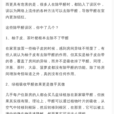
而更具有危害的是，很多人在除甲醛时，都陷入了误区中，
误以为网络上流传的各种方法可以去除甲醛，导致甲醛在室
内更加猖狂。
这些除甲醛误区，你中了几个？
1、柚子皮、茶叶梗根本去除不了甲醛
在家里放置一些柚子皮的时候，感到房间异味不明显了，有
些人就认为柚子皮有去除甲醛的作用。但其实是柚子皮自带
的香，覆盖了房间的异味，而并不是吸收掉了甲醛。同理，
洋葱、茶叶、大蒜、菠萝皮都没有除甲醛的功能。除了给房
间增加奇怪味道之外，真的没有任何作用。
2、绿植吸收甲醛效果更是微乎其微
几乎每户住新房的人都会买几盆绿植放在新家吸甲醛，但效
果其实很有限。理论上，甲醛可以通过植物叶片的吸收，从
空气中转移到根际，然后转移到根区，在那里，它可以被土
壤中的微生物迅速降解，然而事实可没这么理想。