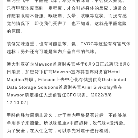
室内空气中，甲醛是气体，本身没有味道，不会被人察觉。
只有甲醛浓度高到一定程度，才会引起身体的反应，通常会
伴随有眼睛不舒服、喉咙痛、头晕、咳嗽等症状。而没有感
觉的情况下，即使我们受害了，也不知道。这就是甲醛危险
的原因。
装修完味道重，也有可能是苯、氨、TVOC等这些有有害气体
超标；另外还有可能是室内产品自带的气味。
澳大利亚矿企Mawson首席财务官将于8月9日正式离职:8月8
日消息，加密货币矿商Mawson宣布其首席财务官Hetal
Majithia辞职，Filecoin上去中心化存储提供商Distributed
Data Storage Solutions首席财务官Ariel Sivikofsy将在
Mawson确定接任人选前暂任CFO职务。[2022/8/8
12:10:07]
甲醛的释放周期非常久，对于室内甲醛是否超标，不能够单
单用鼻子来衡量。所以味道重≠甲醛超标，没气味≠没污染。
为了安全，在入住之前，可以事先对屋子进行检测。