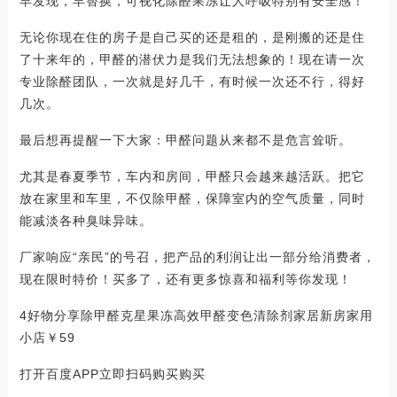
早发现，早替换，可视化除醛果冻让人呼吸特别有安全感！
无论你现在住的房子是自己买的还是租的，是刚搬的还是住
了十来年的，甲醛的潜伏力是我们无法想象的！现在请一次
专业除醛团队，一次就是好几千，有时候一次还不行，得好
几次。
最后想再提醒一下大家：甲醛问题从来都不是危言耸听。
尤其是春夏季节，车内和房间，甲醛只会越来越活跃。把它
放在家里和车里，不仅除甲醛，保障室内的空气质量，同时
能减淡各种臭味异味。
厂家响应“亲民”的号召，把产品的利润让出一部分给消费者，
现在限时特价！买多了，还有更多惊喜和福利等你发现！
4好物分享除甲醛克星果冻高效甲醛变色清除剂家居新房家用
小店￥59
打开百度APP立即扫码购买购买