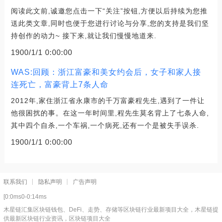
阅读此文前,诚邀您点击一下“关注”按钮,方便以后持续为您推
送此类文章,同时也便于您进行讨论与分享,您的支持是我们坚
持创作的动力~ 接下来,就让我们慢慢地道来.
1900/1/1 0:00:00
WAS:回顾：浙江富豪和美女约会后，女子和家人接
连死亡，富豪背上7条人命
2012年,家住浙江省永康市的千万富豪程先生,遇到了一件让
他很困扰的事。在这一年时间里,程先生莫名背上了七条人命,
其中四个自杀,一个车祸,一个病死,还有一个是被失手误杀.
1900/1/1 0:00:00
联系我们
隐私声明
广告声明
[0:0ms0-0:14ms
木星链汇集区块链钱包、DeFi、走势、存储等区块链行业最新项目大全，木星链提
供最新区块链行业资讯，区块链项目大全