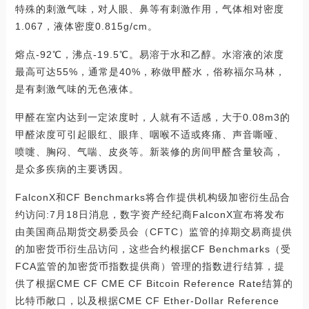
特殊的刺激气味，对人眼、鼻等有刺激作用，气体相对密度
1.067，液体密度0.815g/cm。
熔点-92℃，沸点-19.5℃。易溶于水和乙醇。水溶液的浓度
最高可达55%，通常是40%，称做甲醛水，俗称福尔马林，
是有刺激气味的无色液体。
甲醛在室内达到一定浓度时，人就有不适感，大于0.08m3的
甲醛浓度可引起眼红、眼痒、咽喉不适或疼痛、声音嘶哑、
喷嚏、胸闷、气喘、皮炎等。新装修的房间甲醛含量较高，
是众多疾病的主要诱因。
FalconX和CF Benchmarks将合作提供机构级加密衍生品合
约访问:7月18日消息，数字资产经纪商FalconX宣布将发布
由美国商品期货交易委员会（CFTC）监管的掉期交易商提供
的加密货币衍生品访问，这些合约根据CF Benchmarks（受
FCA监管的加密货币指数提供商）管理的指数进行结算，提
供了根据CME CF CME CF Bitcoin Reference Rate结算的
比特币敞口，以及根据CME CF Ether-Dollar Reference