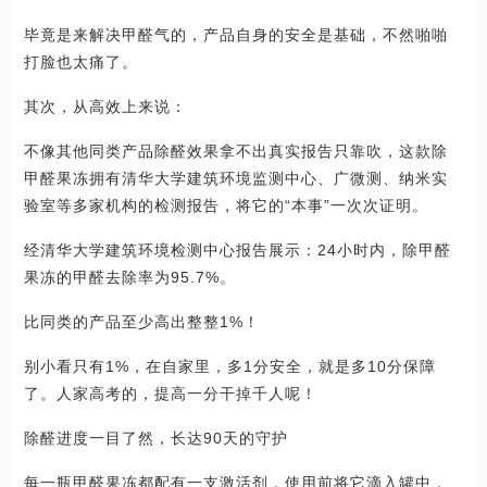
毕竟是来解决甲醛气的，产品自身的安全是基础，不然啪啪
打脸也太痛了。
其次，从高效上来说：
不像其他同类产品除醛效果拿不出真实报告只靠吹，这款除
甲醛果冻拥有清华大学建筑环境监测中心、广微测、纳米实
验室等多家机构的检测报告，将它的“本事”一次次证明。
经清华大学建筑环境检测中心报告展示：24小时内，除甲醛
果冻的甲醛去除率为95.7%。
比同类的产品至少高出整整1%！
别小看只有1%，在自家里，多1分安全，就是多10分保障
了。人家高考的，提高一分干掉千人呢！
除醛进度一目了然，长达90天的守护
每一瓶甲醛果冻都配有一支激活剂，使用前将它滴入罐中，