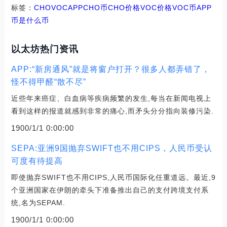
标签：
CHO
VOC
APPCHO币
CHO价格VOC价格
VOC币
APP
币是什么币
以太坊热门资讯
APP:“新房通风”就是将窗户打开？很多人都弄错了，
怪不得甲醛“散不尽”
近些年来癌症、白血病等疾病频繁的发生,每当在新闻电视上
看到这样的报道就感到非常的痛心,而矛头分分指向装修污染.
1900/1/1 0:00:00
SEPA:亚洲9国抛弃SWIFT也不用CIPS，人民币受认
可度有待提高
即使抛弃SWIFT也不用CIPS,人民币国际化任重道远。最近,9
个亚洲国家在伊朗的牵头下准备推出自己的支付跨境支付系
统,名为SEPAM.
1900/1/1 0:00:00