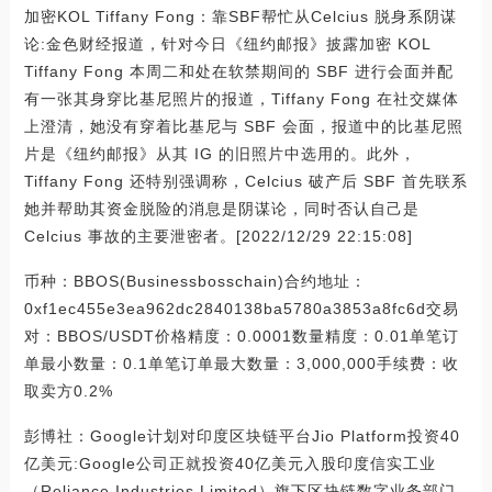
加密KOL Tiffany Fong：靠SBF帮忙从Celcius 脱身系阴谋
论:金色财经报道，针对今日《纽约邮报》披露加密 KOL
Tiffany Fong 本周二和处在软禁期间的 SBF 进行会面并配
有一张其身穿比基尼照片的报道，Tiffany Fong 在社交媒体
上澄清，她没有穿着比基尼与 SBF 会面，报道中的比基尼照
片是《纽约邮报》从其 IG 的旧照片中选用的。此外，
Tiffany Fong 还特别强调称，Celcius 破产后 SBF 首先联系
她并帮助其资金脱险的消息是阴谋论，同时否认自己是
Celcius 事故的主要泄密者。[2022/12/29 22:15:08]
币种：BBOS(Businessbosschain)合约地址：
0xf1ec455e3ea962dc2840138ba5780a3853a8fc6d交易
对：BBOS/USDT价格精度：0.0001数量精度：0.01单笔订
单最小数量：0.1单笔订单最大数量：3,000,000手续费：收
取卖方0.2%
彭博社：Google计划对印度区块链平台Jio Platform投资40
亿美元:Google公司正就投资40亿美元入股印度信实工业
（Reliance Industries Limited）旗下区块链数字业务部门