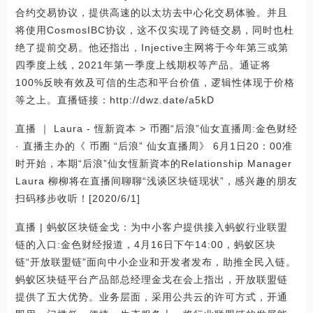
合约交易协议，提供高速的以太坊去中心化交易体验。并且
将使用CosmosIBC协议，这不仅实现了跨链交易，同时也杜
绝了提前交易。他还指出，Injective主网将于今年第三或第
四季度上线，2021年第一季度上线期权等产品。通证将
100%反映有效及可信的生态和平台价值，逻辑性体现于价格
等之上。直播链接：http://dwz.date/a5kD
直播 ｜ Laura - 恆新資本 > 币圈“后浪”仙女直播周:金色财经
· 直播主办的《 币圈 “后浪” 仙女直播周》 6月1日20：00准
时开始，本期“后浪”仙女恆新資本的Relationship Manager
Laura 柳柳将在直播间聊聊“浅谈区块链现状”，感兴趣的朋友
扫码移步收听！[2020/6/1]
直播 | 蚂蚁区块链金戈：为中小客户提供接入蚂蚁行业联盟
链的入口:金色财经报道，4月16日下午14:00，蚂蚁区块
链“开放联盟链”面向中小企业和开发者发布，助推全民入链。
蚂蚁区块链平台产品部总经理金戈在会上指出，开放联盟链
提供了五大优势。业务层面，采用公共云的许可方式，开通