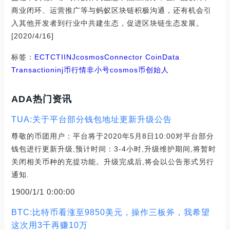
商业闭环、运营推广等与蚂蚁区块链积极沟通，还有机会引
入其他开发者到行业中共建生态，促进区块链生态发展。
[2020/4/16]
标签：
ECT
CTI
INJ
cosmos
Connector Coin
Data
Transaction
inj币行情非小号
cosmos币创始人
ADA热门资讯
TUA:关于平台部分钱包地址更新升级公告
尊敬的币团用户：平台将于2020年5月8日10:00对平台部分
钱包进行更新升级,预计时间：3-4小时,升级维护期间,将暂时
关闭相关币种的充提功能。升级完成后,将会以公告形式另行
通知.
1900/1/1 0:00:00
BTC:比特币看涨至9850美元，操作三板斧，我希望
这次用3千再赚10万