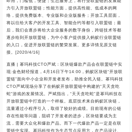
即用，门槛低，便捷；生态服务上，将行业联盟链的发展能
力引入开放联盟链；性能方面，提供高性能、低成本的网
络，提供免费版本、专业版和企业版服务；开放工具层面，
将以往给大客户的开发工具、智能合约等都引入联盟链；最
后，我们会逐步将给大企业服务的数字身份，跨链技术等都
逐步给到开放联盟链，为中小客户提供接入蚂蚁行业联盟链
的入口，促进开放联盟链的繁荣发展。更多详情见原文链
接。[2020/4/16]
直播 | 幂玛科技CTO严斌：区块链爆款产品会在联盟链中实
现:金色财经报道，4月16日下午14:00，蚂蚁区块链“开放联
盟链”面向中小企业和开发者发布，助推全民入链。幂玛科技
CTO严斌现场分享了在蚂蚁开放联盟链中构建的“天天贪吃
蛇”游戏的发展情况。严斌指出，“天天贪吃蛇”是幂玛科技在
开放联盟链中打造的一个样板。底层技术来自蚂蚁区块链，
流量通过小程序引入，取得了较好的成绩。目前现有的公链
存在性能等问题，阻碍了开发者的进步，区块链要成为主
流，需要大众化和爆款产品。而下一代爆款产品一定是在联
盟链中实现。幂玛科技作为生态节点应用方，在产品设计、